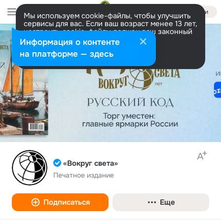
Войти
Мы используем cookie-файлы, чтобы улучшить
сервисы для вас. Если ваш возраст менее 13 лет,
настроить cookie-файлы должен ваш законный
представитель.
Больше информации
Информация о контенте
Разрешить все
Настроить
на платформе — здесь
«Вокруг света»
Печатное издание
Подписаться
Еще