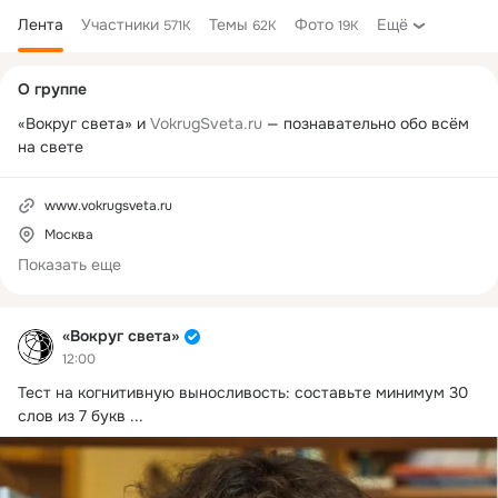
Лента
Участники
Темы
Фото
Ещё
571K
62K
19K
Дополнительная
О группе
колонка
«Вокруг света» и 
VokrugSveta.ru
 — познавательно обо всём 
на свете
www.vokrugsveta.ru
Москва
Показать еще
«Вокруг света»
12:00
Тест на когнитивную выносливость: составьте минимум 30 
слов из 7 букв
 ...