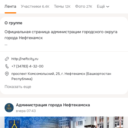
Лента
Участники
Темы
Фото
Ещё
6.4K
12K
27K
Дополнительная
О группе
колонка
Официальная страница администрации городского округа 
города Нефтекамск

Новости города, оперативная и актуальная информация.

http://neftcity.ru
Правила группы: 
+7 (34783) 4-32-00
https://ok.ru/adm.neftekamsk/topic/152828960693167
проспект Комсомольский, 25, г. Нефтекамск (Башкортостан
Республика)
Показать еще
Администрация города Нефтекамска
вчера 07:43