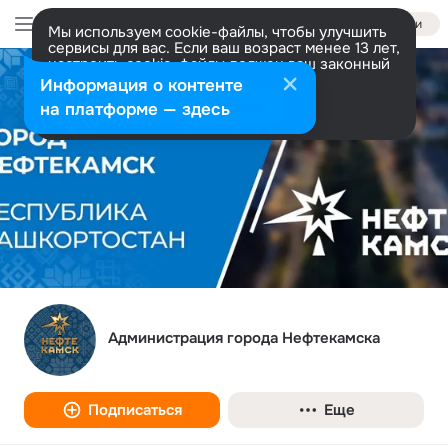
Войти
Мы используем cookie-файлы, чтобы улучшить
сервисы для вас. Если ваш возраст менее 13 лет,
настроить cookie-файлы должен ваш законный
представитель.
Больше информации
Информация о контенте
Разрешить все
Настроить
на платформе — здесь
Администрация города Нефтекамска
Подписаться
Еще