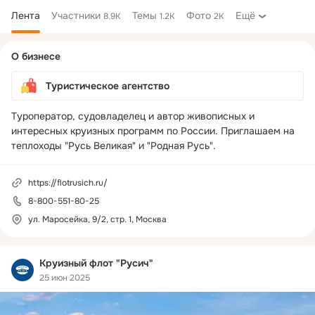
Лента
Участники
Темы
Фото
Ещё
8.9K
1.2K
2K
Дополнительная
О бизнесе
колонка
Туристическое агентство
Туроператор, судовладелец и автор живописных и 
интересных круизных программ по России. Приглашаем на 
теплоходы "Русь Великая" и "Родная Русь".
https://flotrusich.ru/
8-800-551-80-25
ул. Маросейка, 9/2, стр. 1, Москва
Круизный флот "Русич"
25 июн 2025