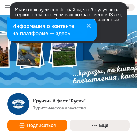
Войти
Мы используем cookie-файлы, чтобы улучшить
сервисы для вас. Если ваш возраст менее 13 лет,
настроить cookie-файлы должен ваш законный
представитель.
Больше информации
Информация о контенте
Разрешить все
Настроить
на платформе — здесь
Круизный флот "Русич"
Туристическое агентство
Подписаться
Еще