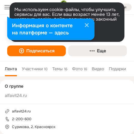
Войти
Мы используем cookie-файлы, чтобы улучшить
сервисы для вас. Если ваш возраст менее 13 лет,
настроить cookie-файлы должен ваш законный
представитель.
Больше информации
Информация о контенте
Детская одежда "Алфавит"
Разрешить все
Настроить
на платформе — здесь
Товары и магазины
Подписаться
Еще
Лента
Участники
Темы
Фото
Видео
Подарки
10
16
16
Дополнительная
О группе
колонка
alfavit24.ru
alfavit24.ru
2-200-600
Сурикова, 2, Красноярск