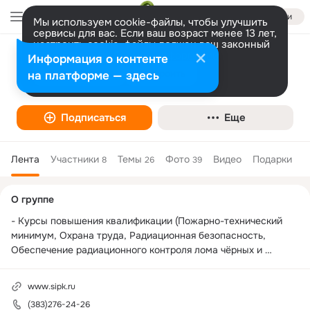
Войти
Мы используем cookie-файлы, чтобы улучшить
сервисы для вас. Если ваш возраст менее 13 лет,
настроить cookie-файлы должен ваш законный
представитель.
Больше информации
Информация о контенте
Сибирский институт повышений
Разрешить все
Настроить
на платформе — здесь
квалификации (СИПК)
Подписаться
Еще
Лента
Участники
Темы
Фото
Видео
Подарки
8
26
39
Дополнительная
О группе
колонка
- Курсы повышения квалификации (Пожарно-технический 
минимум, Охрана труда, Радиационная безопасность, 
Обеспечение радиационного контроля лома чёрных и 
цветных металлов, Контроль взрывобезопасности лома) 

- Аренда аудитории, конференц-зала

www.sipk.ru
- Гостиница

(383)276-24-26
- Столовая
