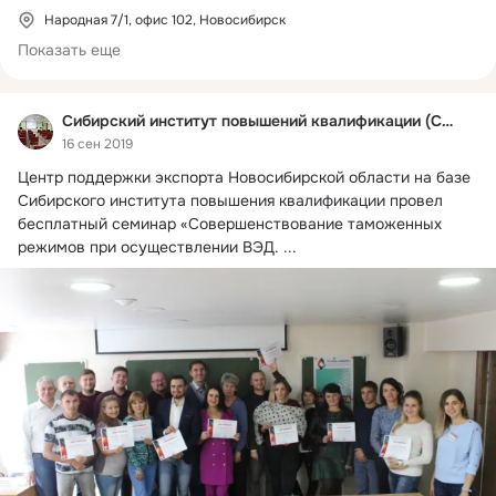
- Сауна

Народная 7/1, офис 102, Новосибирск
- Тренажерный зал

Показать еще
Телефоны:

(383) 276-24-26 - Березнёва Ольга Юрьевна (аренда 
Сибирский институт повышений квалификации (СИПК)
конференц-зала, аудитории)

16 сен 2019
(383) 276-18-73 - Скотаренко Виктория Владиминовна 
Центр поддержки экспорта Новосибирской области на базе 
(вопросы по обучению)

Сибирского института повышения квалификации провел 
(383) 276-24-24 - Гостиница, сауна
бесплатный семинар «Совершенствование таможенных 
режимов при осуществлении ВЭД.
 ...