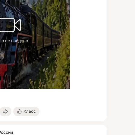
ео не найдено
Класс
России