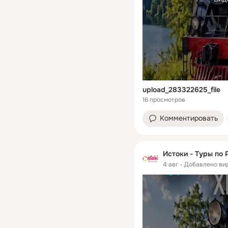
upload_283322625_file
16 просмотров
Комментировать
Истоки - Туры по 
4 авг
Добавлено ви