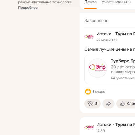
Лента
Участники
рекомендательные технологии
609
Подробнее
Закреплено
Истоки - Туры по 
27 мая 2022
Самые лучшие цены на 
Турбюро Б
20 лет отп
пляжи мира
цену! Держ
64 участника
момента взлета! t.me/
секретный ч
1 класс
3
Кла
Истоки - Туры по 
17:30