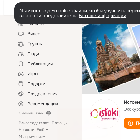
Мы используем cookie-файлы, чтобы улучшить сервис
законный представитель.
Больше информации
Левая
Главная
колонка
Видео
Группы
Люди
Публикации
Игры
Подарки
Поздравления
Истоки
Рекомендации
Экскур
Сменить язык
П
Рекламодателям
Помощь
Новости
Ещё
Мы применяем