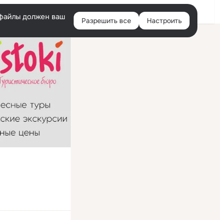
Войти
e-файлы должен ваш
Разрешить все
Настроить
Правая
колонка