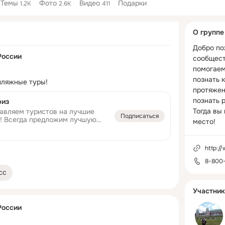
Темы
Фото
Видео
Подарки
1.2K
2.6K
411
Дополнитель
О группе
колонка
Добро по
России
сообщест
помогаем
познать к
пляжные туры!
протяжени
познать 
риз
Тогда вы 
равляем туристов на лучшие
Подписаться
! Всегда предложим лучшую
место!
им связь с туристом до
putevkaru -
ат в Telegram
http://www.ist-tour.
8-800
сс
Участник
России