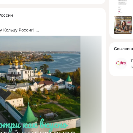
России
у Кольцу России!
 ...
Ссылки н
Т
6