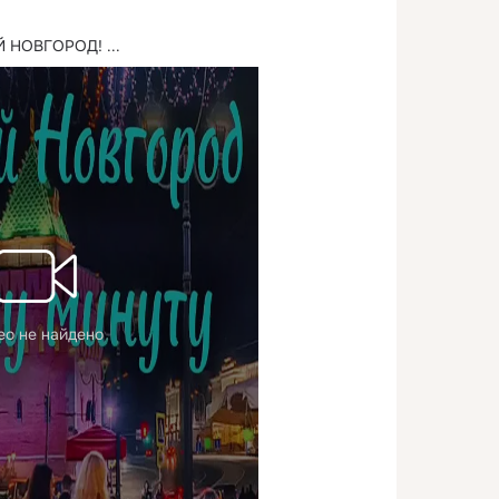
Й НОВГОРОД!
 ...
ео не найдено