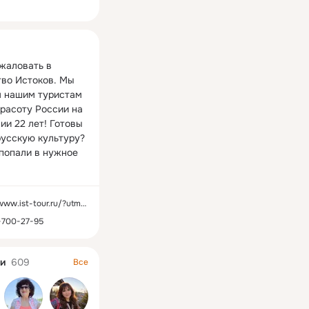
ная
жаловать в 
во Истоков. Мы 
 нашим туристам 
расоту России на 
и 22 лет! Готовы 
русскую культуру? 
попали в нужное 
ru/?utm_source=odnoklassniki&utm_medium=social&utm_campaign=OK
-700-27-95
и
609
Все