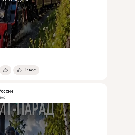
Класс
России
део