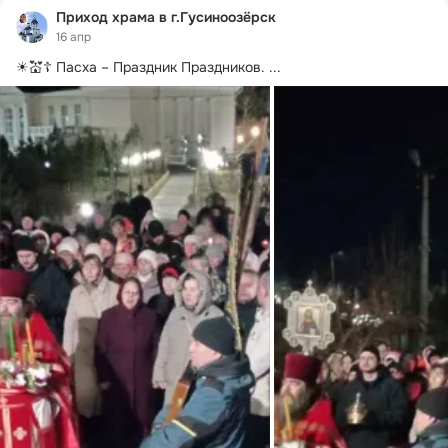
Приход храма в г.Гусиноозёрск
16 апр
☀💒☦ Пасха – Праздник Праздников.
 ...