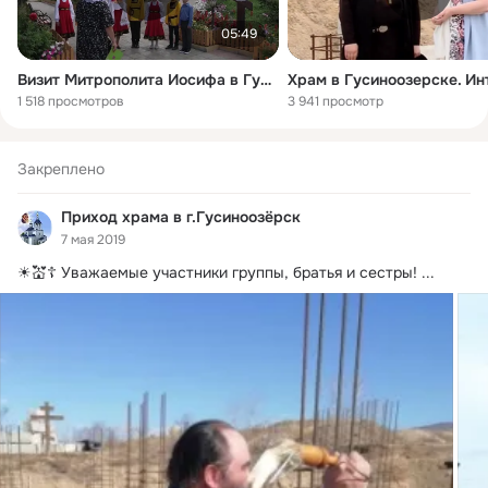
05:49
Визит Митрополита Иосифа в Гусноозерск Селингинского района Республики Бурятия
1 518 просмотров
3 941 просмотр
Закреплено
Приход храма в г.Гусиноозёрск
7 мая 2019
☀💒☦ Уважаемые участники группы, братья и сестры!
 ...