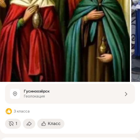
Гусиноозёрск
Геолокация
3 класса
1
Класс