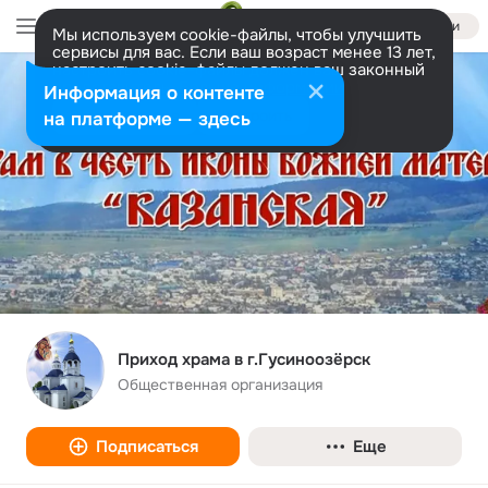
Войти
Мы используем cookie-файлы, чтобы улучшить
сервисы для вас. Если ваш возраст менее 13 лет,
настроить cookie-файлы должен ваш законный
представитель.
Больше информации
Информация о контенте
Разрешить все
Настроить
на платформе — здесь
Приход храма в г.Гусиноозёрск
Общественная организация
Подписаться
Еще