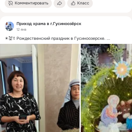
Комментировать
Класс
Приход храма в г.Гусиноозёрск
12 янв
☀💒☦ Рождественский праздник в Гусиноозерске.
 ...