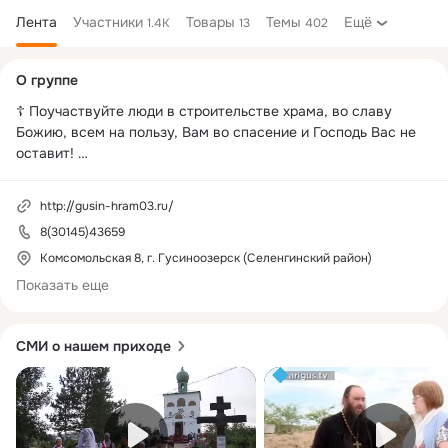
Лента
Участники
Товары
Темы
Ещё
1.4K
13
402
Дополнительная
О группе
колонка
☦ Поучаствуйте люди в строительстве храма, во славу 
Божию, всем на пользу, Вам во спасение и Господь Вас не 
оставит! 

✔Пожертвовать перечисляя на карту Сбербанка № 2202 
2020 8009 7375 или на мобильный банк по номеру 
http://gusin-hram03.ru/
89146348575 (получатель Евгений Валерьевич С.) с 
8(30145)43659
пометкой «На строительство» 

✔Отправьте на номер 3434 SMS- сообщение с текстом: 
Комсомольская 8, г. Гусиноозерск (Селенгинский район)
Киот пробел сумма пожертвования 

Показать еще
- ВАЖНО ➡ * После отправки СМС необходимо подтвердить 
платеж: Подтверждение осуществляется бесплатной 
ответной СМС (согласно полученной от оператора 
СМИ о нашем приходе
инструкции).