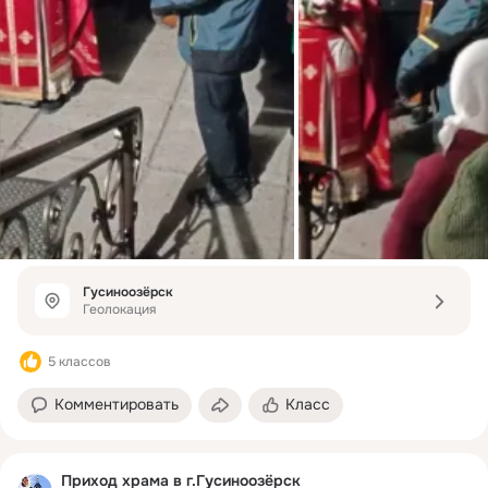
Гусиноозёрск
Геолокация
5 классов
Комментировать
Класс
Приход храма в г.Гусиноозёрск