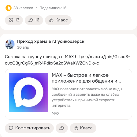
38 классов
Поделились: 16
13
16
Класс
Приход храма в г.Гусиноозёрск
30 апр
Ссылка на группу прихода в МАХ
https://max.ru/join/GlsbcS-
oucQ3yrCgR6_mR4PdkxSa2qSWaKWZCNDlo-c
MAX – быстрое и легкое
приложение для общения и
решения пов…
MAX позволяет отправлять любые виды
сообщений и звонить даже на слабых
устройствах и при низкой скорости
интернета.
MAX
Комментировать
Класс