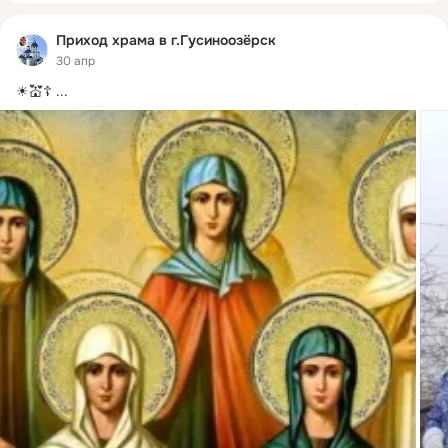
Приход храма в г.Гусиноозёрск
30 апр
☀💒☦
 ...