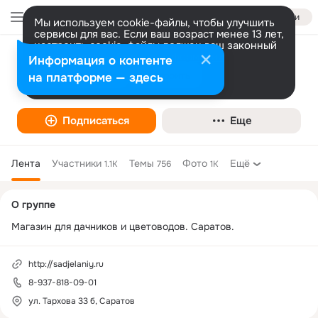
Войти
Мы используем cookie-файлы, чтобы улучшить
сервисы для вас. Если ваш возраст менее 13 лет,
настроить cookie-файлы должен ваш законный
представитель.
Больше информации
Информация о контенте
Сад желаний
Разрешить все
Настроить
на платформе — здесь
Подписаться
Еще
Лента
Участники
Темы
Фото
Ещё
1.1K
756
1K
Дополнительная
О группе
колонка
Магазин для дачников и цветоводов. Саратов.
http://sadjelaniy.ru
8-937-818-09-01
ул. Тархова 33 б, Саратов