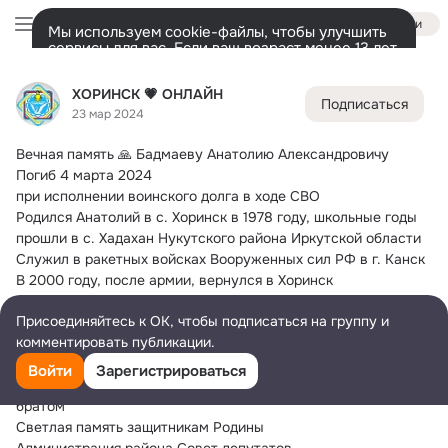
Войти
Мы используем cookie-файлы, чтобы улучшить
сервисы для вас. Если ваш возраст менее 13 лет,
настроить cookie-файлы должен ваш законный
ХОРИНСК 💗 ОНЛАЙН
представитель.
Больше информации
ХОРИНСК 💗 ОНЛАЙН
Подписаться
Разрешить все
Настроить
Лента
Участники
Темы
Фото
Ещё
5.9K
1.1K
1.5K
23 мар 2024
Вечная память 🙏
 Бадмаеву Анатолию Александровичу
Дополнительная
колонка
Всё
1 126
Обсуждаемые
Погиб 4 марта 2024
при исполнении воинского долга в ходе СВО
Родился Анатолий в с. Хоринск в 1978 году, школьные годы 
прошли в с. Хадахан Нукутского района Иркутской области
Служил в ракетных войсках Вооруженных сил РФ в г. Канск
В 2000 году, после армии, вернулся в Хоринск
Работая в РЭС электриком
Присоединяйтесь к ОК, чтобы подписаться на группу и
С 2013 года жил и работал по профессии в пос. Богучаны 
комментировать публикации.
Красноярского края
С октября 2023 года служил в 11-ой бригаде ВДВ
Войти
Зарегистрироваться
Анатолий был любящим отцом, мужем, сыном, племянником, 
братом
Светлая память защитникам Родины