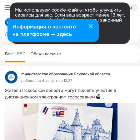
Войти
Мы используем cookie-файлы, чтобы улучшить
сервисы для вас. Если ваш возраст менее 13 лет,
настроить cookie-файлы должен ваш законный
Министерство образования Псковской области
представитель.
Больше информации
Информация о контенте
Разрешить все
Настроить
на платформе — здесь
Лента
Участники
Темы
Фото
Ещё
164
1.8K
4.3K
Дополнительная
колонка
Всё
1 850
Обсуждаемые
Министерство образования Псковской области
добавлена 4 августа в 12:27
Жители Псковской области могут принять участие в 
дистанционном электронном голосовании 🗳️
 ...