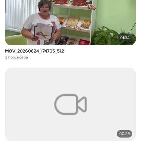
01:34
MOV_20260624_174705_512
3 просмотра
00:26