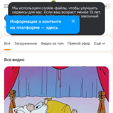
Войти
Мы используем cookie-файлы, чтобы улучшить
сервисы для вас. Если ваш возраст менее 13 лет,
настроить cookie-файлы должен ваш законный
Библиотека - филиал №2 г.Асино
представитель.
Больше информации
Информация о контенте
Разрешить все
Настроить
на платформе — здесь
Лента
Участники
Темы
Фото
Ещё
1.3K
4.7K
12K
Дополнительная
колонка
Всё
Загруженное
Видео из тем
Прямой эфир
Ещё
Все видео