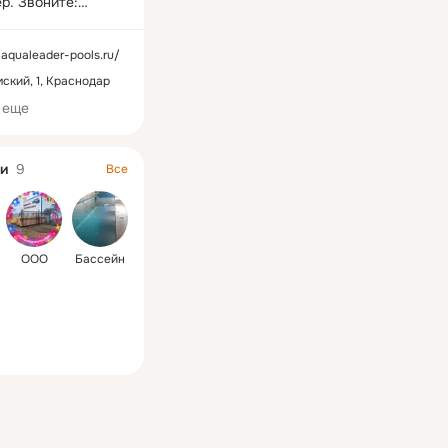
. Звоните:

24-24-24-5

/aqualeader-pools.ru/
24-24-24-5

мский, 1, Краснодар
586-26-26

 еще
ools.ru
и
9
Все
OOO
Бассейн