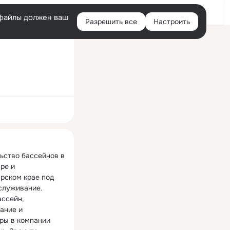
Войти
e-файлы должен ваш
Разрешить все
Настроить
Правая
колонка
ная
ьство бассейнов в 
ре и 
рском крае под 
служивание. 
ссейн, 
ание и 
ры в компании 