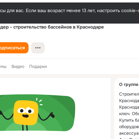
ы для вас. Если ваш возраст менее 13 лет, настроить cooki
дер - строительство бассейнов в Краснодаре
одписаться
емы
Видео
Подарки
Дополнитель
О группе
колонка
Строител
Краснода
Краснода
ключ. Об
Купить ба
оборудов
аксессуа