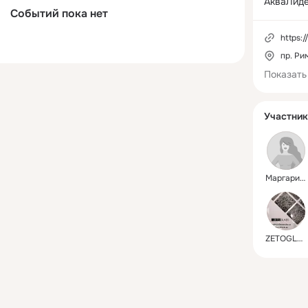
АкваЛидер
Событий пока нет
+7 (988) 
https:/
+7 (861) 
пр. Ри
+7 (961) 
Показать
info@al-p
Участник
Маргарита
ZETOGLASS