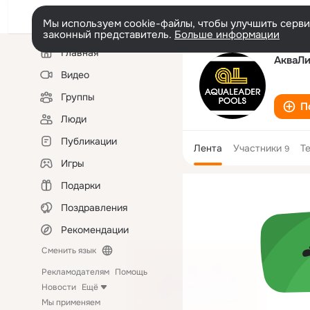
Мы используем cookie-файлы, чтобы улучшить сервис
законный представитель.
Больше информации
Левая
Главная
колонка
АкваЛи
Видео
Группы
П
Люди
Публикации
Лента
Участники
Т
9
Игры
Подарки
Поздравления
Рекомендации
Сменить язык
Рекламодателям
Помощь
Новости
Ещё
Мы применяем