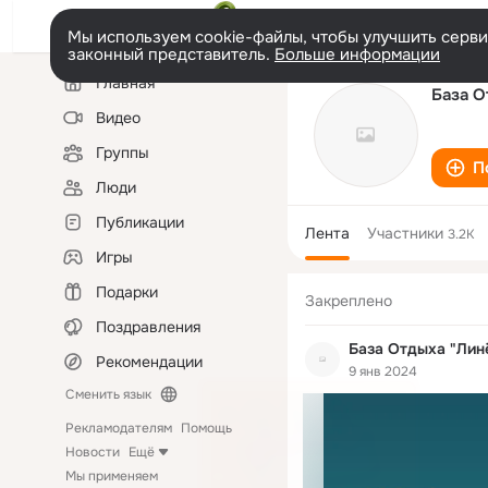
Мы используем cookie-файлы, чтобы улучшить сервис
законный представитель.
Больше информации
Левая
Главная
колонка
База О
Видео
Группы
П
Люди
Публикации
Лента
Участники
3.2K
Игры
Подарки
Закреплено
Поздравления
База Отдыха "Лин
Рекомендации
9 янв 2024
Сменить язык
Рекламодателям
Помощь
Новости
Ещё
Мы применяем