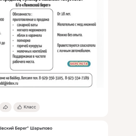
Класс
ёвский Берег" Шарыпово