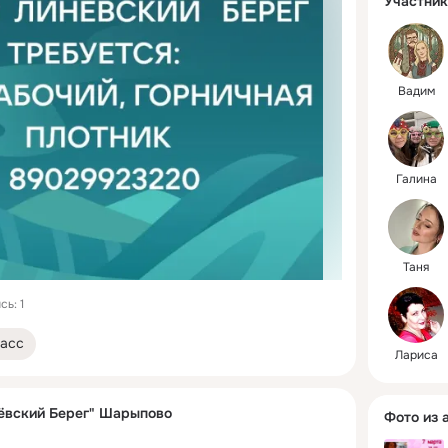
Участник
Вадим
Галина
Таня
ь: 1
асс
Лариса
ёвский Берег" Шарыпово
Фото из 