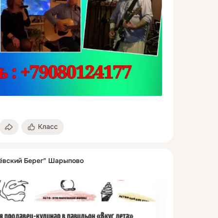
Класс
ёвский Берег" Шарыпово