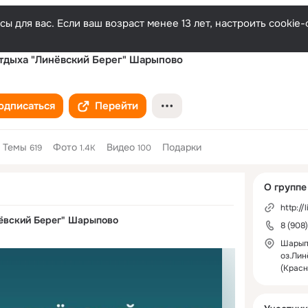
ы для вас. Если ваш возраст менее 13 лет, настроить cooki
тдыха "Линёвский Берег" Шарыпово
одписаться
Перейти
Темы
Фото
Видео
Подарки
619
1.4K
100
Дополнитель
О группе
колонка
http://
ёвский Берег" Шарыпово
8 (908
Шарып
оз.Лин
(Красн