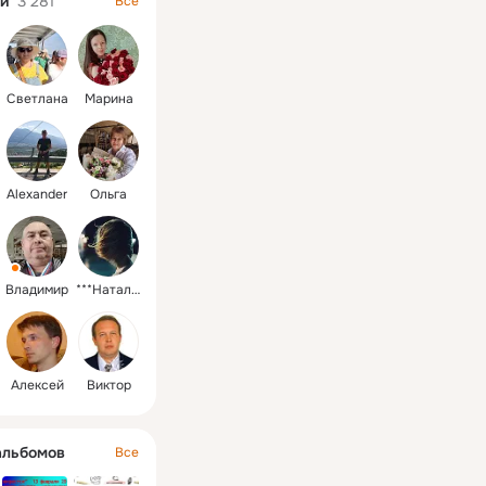
и
3 281
Все
Светлана
Марина
Alexander
Ольга
Владимир
***Наталья
Алексей
Виктор
альбомов
Все