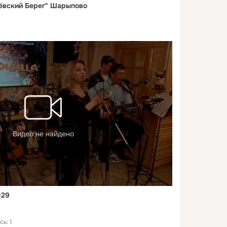
ёвский Берег" Шарыпово
Видео не найдено
-29
ь: 1