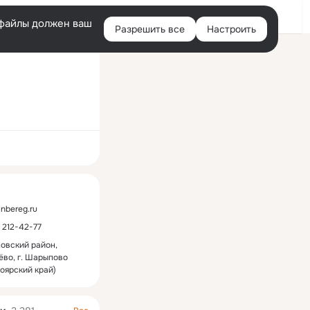
Войти
e-файлы должен ваш
Разрешить все
Настроить
Правая
колонка
ная
linbereg.ru
) 212-42-77
овский район,
ёво, г. Шарыпово
оярский край)