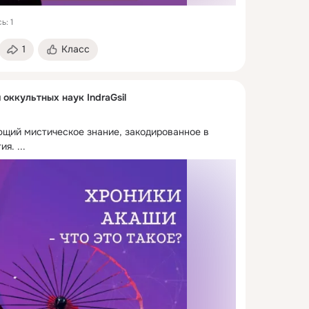
ь: 1
1
Класс
 оккультных наук IndraGsil
щий мистическое знание, закодированное в 
ия.
 ...