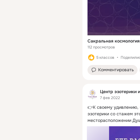
Cакральная космология
112 просмотров
5 классов
Поделилис
Комментировать
Центр эзотерики и
7 фев 2022
👉К своему удивлению, я
эзотерики со стажем это
месторасположении Души