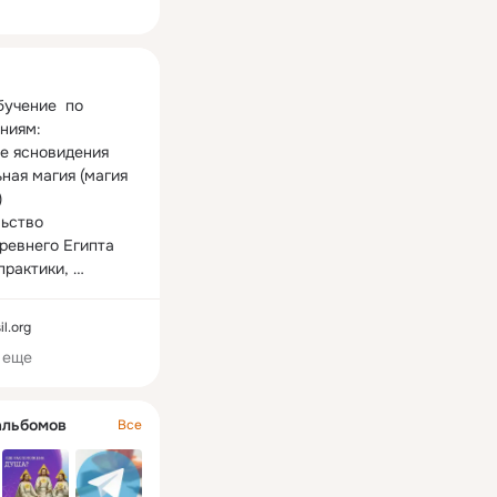
ная
учение  по 
ниям:

е ясновидения

ная магия (магия 


ьство

ревнего Египта

рактики, 
анные 
ологом с более 
il.org
тней практикой , 
 еще
 (посвящение) в 
альбомов
Все
ускники уже 
практикуют и 
вают!