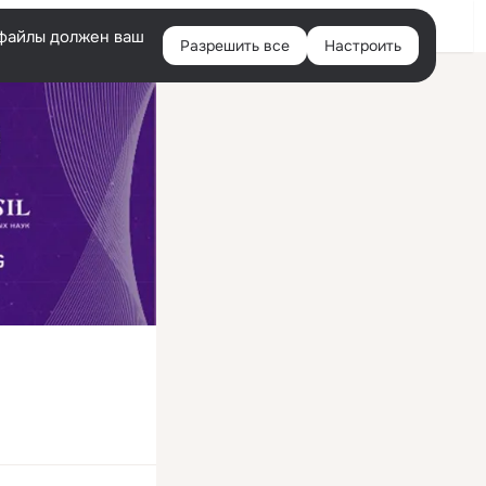
Войти
e-файлы должен ваш
Разрешить все
Настроить
Правая
колонка