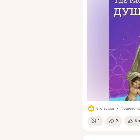
8 классов
Поделилис
1
3
Кл