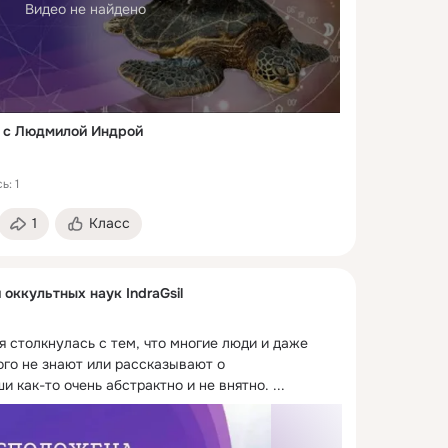
Видео не найдено
 c Людмилой Индрой
ь: 1
1
Класс
 оккультных наук IndraGsil
 столкнулась с тем, что многие люди и даже 
го не знают или рассказывают о 
 как-то очень абстрактно и не внятно.
 ...