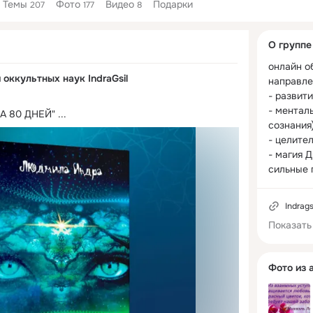
Темы
Фото
Видео
Подарки
207
177
8
Дополнитель
О группе
колонка
онлайн об
 оккультных наук IndraGsil
направле
- развити
- менталь
А 80 ДНЕЙ"
 ...
сознания)
- целител
- магия Д
сильные п
разработ
парапсих
Indrags
чем 25 ле
Показать
инициация
энергии

Фото из 
Наши вып
успешно 
зарабаты