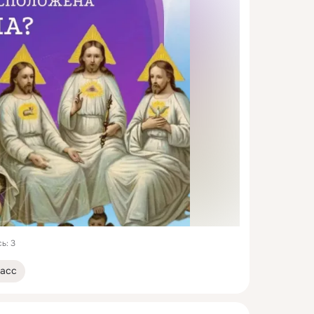
ь: 3
асс