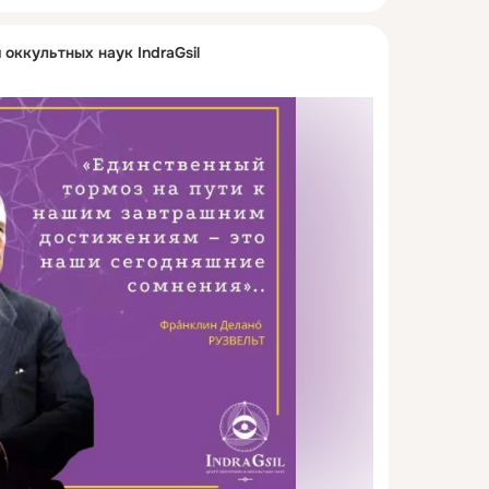
 оккультных наук IndraGsil