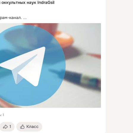
 оккультных наук IndraGsil
рам-канал.
 ...
: 1
1
Класс