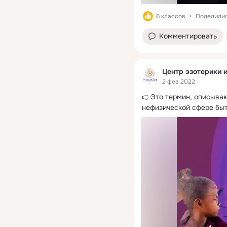
6 классов
Поделилис
Комментировать
Центр эзотерики и
2 фев 2022
👉Это термин, описываю
нефизической сфере быт