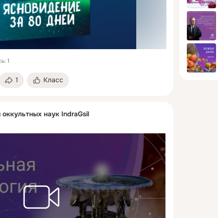
ь: 1
1
Класс
 оккультных наук IndraGsil