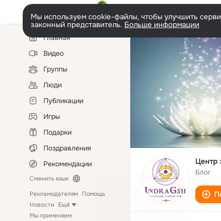
Мы используем cookie-файлы, чтобы улучшить сервис
законный представитель.
Больше информации
Левая
Главная
колонка
Видео
Группы
Люди
Публикации
Игры
Подарки
Поздравления
Центр 
Рекомендации
Блог
Сменить язык
П
Рекламодателям
Помощь
Новости
Ещё
Мы применяем