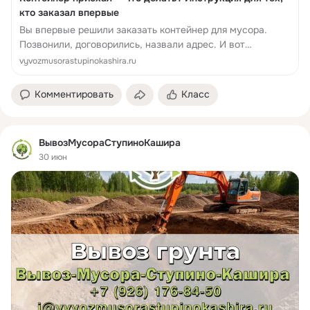
кто заказал впервые
Вы впервые решили заказать контейнер для мусора.
Позвонили, договорились, назвали адрес. И вот
наступает день Х: вам сообщают, что машина выехала. А
vyvozmusorastupinokashira.ru
дальше — лёгкая растерянность. К...
Комментировать
Класс
ВывозМусораСтупиноКашира
30 июн