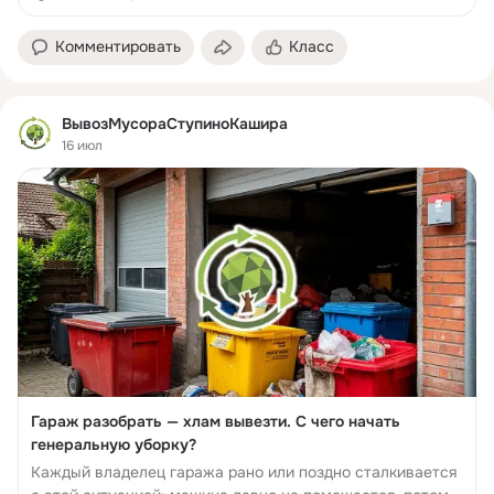
чувством выполненного дол...
Комментировать
Класс
ВывозМусораСтупиноКашира
16 июл
Гараж разобрать — хлам вывезти. С чего начать
генеральную уборку?
Каждый владелец гаража рано или поздно сталкивается