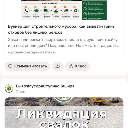
Бункер для строительного мусора: как вывезти тонны
отходов без лишних рейсов
Закончили ремонт квартиры, снесли старую пристройку
или построили дом? Поздравляем. Но вместе с радостью
от обновления появляется другая проблема: горы
vyvozmusorastupinokashira.ru
отходов. Битый кирпич, к...
Комментировать
Класс
ВывозМусораСтупиноКашира
7 июн