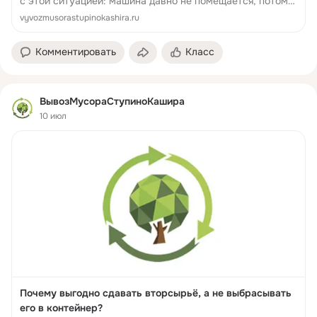
с этой ситуацией: машина давно не помещается, потому
что место занято коробками, старыми шинами,
vyvozmusorastupinokashira.ru
консервацией и вещами, которые «когда-...
Комментировать
Класс
ВывозМусораСтупиноКашира
10 июл
Почему выгодно сдавать вторсырьё, а не выбрасывать
его в контейнер?