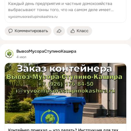
Каждый день предприятия и частные домохозяйства
выбрасывают тонны того, что на самом деле имеет
ценность. Картонные коробки, пластиковая упаковка,
vyvozmusorastupinokashira.ru
стеклянные бутылки, металлолом — всё э...
Комментировать
Класс
ВывозМусораСтупиноКашира
4 июл
Контейнер приехал — что делать? Инструкция для тех,