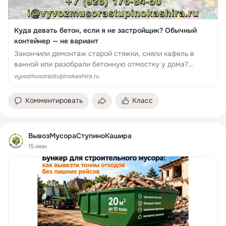
Куда девать бетон, если я не застройщик? Обычный
контейнер — не вариант
Закончили демонтаж старой стяжки, сняли кафель в
ванной или разобрали бетонную отмостку у дома?
Вместе с чувством выполненного долга появляется
vyvozmusorastupinokashira.ru
другая проблема: куда деть мешки с би...
Комментировать
Класс
ВывозМусораСтупиноКашира
15 июн