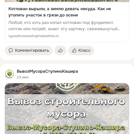
Котлован вырыли, а землю девать некуда. Как не
утопить участок в грязи до осени
Любой, кто хоть раз копал котлован под фундамент,
септик или погреб, знает эту картину: свежевынутый
грунт ровной горой возвышается рядом с ямой. Сначала
vyvozmusorastupinokashira.ru
кажется, что это вр...
Комментировать
Класс
ВывозМусораСтупиноКашира
23 июн