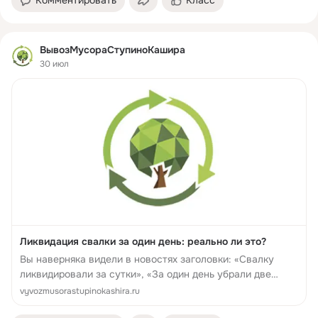
ВывозМусораСтупиноКашира
30 июл
Ликвидация свалки за один день: реально ли это?
Вы наверняка видели в новостях заголовки: «Свалку
ликвидировали за сутки», «За один день убрали две
свалки», «Мусор вывезли за 4 часа». И, возможно,
vyvozmusorastupinokashira.ru
задумывались: а правда ли это? Или это просто громкие