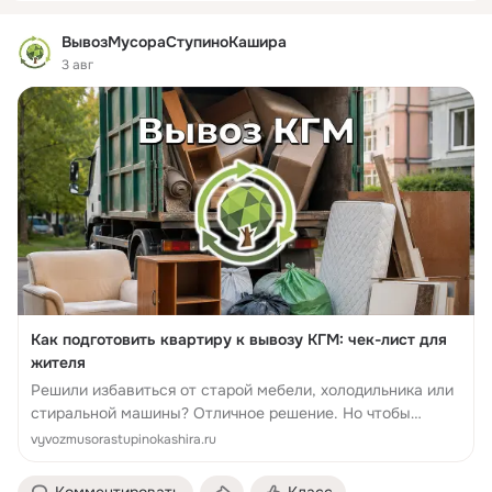
ВывозМусораСтупиноКашира
3 авг
Как подготовить квартиру к вывозу КГМ: чек-лист для
жителя
Решили избавиться от старой мебели, холодильника или
стиральной машины? Отличное решение. Но чтобы
процесс вывоза крупногабаритного мусора прошёл
vyvozmusorastupinokashira.ru
гладко, без задержек и дополнительных расходов, ...
Комментировать
Класс