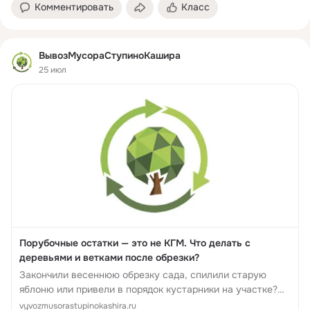
сл...
Комментировать
Класс
ВывозМусораСтупиноКашира
25 июл
Порубочные остатки — это не КГМ. Что делать с
деревьями и ветками после обрезки?
Закончили весеннюю обрезку сада, спилили старую
яблоню или привели в порядок кустарники на участке?
Поздравляем с проделанной работой. Но вместе с
vyvozmusorastupinokashira.ru