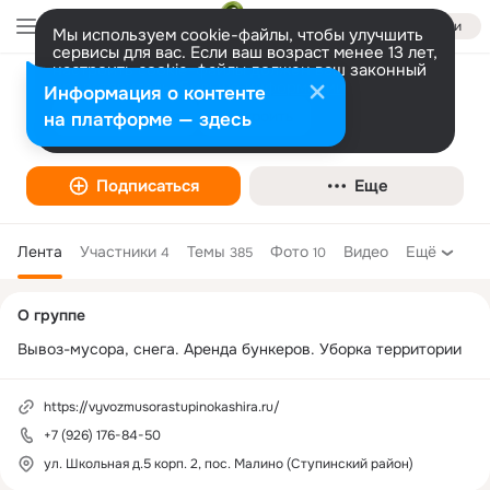
Войти
Мы используем cookie-файлы, чтобы улучшить
сервисы для вас. Если ваш возраст менее 13 лет,
настроить cookie-файлы должен ваш законный
представитель.
Больше информации
Информация о контенте
ВывозМусораСтупиноКашира
Разрешить все
Настроить
на платформе — здесь
Подписаться
Еще
Лента
Участники
Темы
Фото
Видео
Ещё
4
385
10
Дополнительная
О группе
колонка
Вывоз-мусора, снега. Аренда бункеров. Уборка территории
https://vyvozmusorastupinokashira.ru/
+7 (926) 176-84-50
ул. Школьная д.5 корп. 2, пос. Малино (Ступинский район)