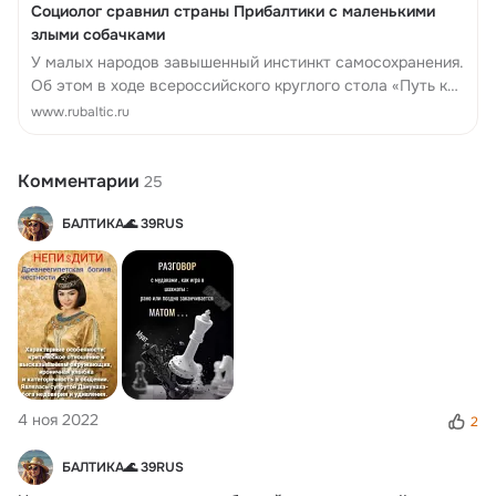
Социолог сравнил страны Прибалтики с маленькими
злыми собачками
У малых народов завышенный инстинкт самосохранения.
Об этом в ходе всероссийского круглого стола «Путь к
исторической правде. Россия и Балтия» заявил доктор
www.rubaltic.ru
социологических наук Ренальд Сим...
Комментарии
25
БАЛТИКА🌊 39RUS
4 ноя 2022
2
БАЛТИКА🌊 39RUS