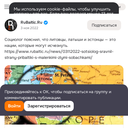
Войти
Мы используем cookie-файлы, чтобы улучшить
сервисы для вас. Если ваш возраст менее 13 лет,
настроить cookie-файлы должен ваш законный
RuBaltic.Ru
RuBaltic.Ru
представитель.
Больше информации
Подписаться
3 ноя 2022
Разрешить все
Настроить
Лента
Участники
Темы
Видео
Подарки
72K
49K
313
Социолог пояснил, что литовцы, латыши и эстонцы — это 
Дополнительная
нации, которые могут исчезнуть.
колонка
Всё
49 591
Обсуждаемые
https://www.rubaltic.ru/news/03112022-sotsiolog-sravnil-
strany-pribaltiki-s-malenkimi-zlymi-sobachkami/
Присоединяйтесь к ОК, чтобы подписаться на группу и
комментировать публикации.
Войти
Зарегистрироваться