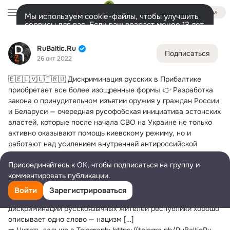
Войти
Мы используем cookie-файлы, чтобы улучшить
сервисы для вас. Если ваш возраст менее 13 лет,
настроить cookie-файлы должен ваш законный
RuBaltic.Ru
представитель.
Больше информации
RuBaltic.Ru
Подписаться
Разрешить все
Настроить
Лента
Участники
Темы
Видео
Подарки
72K
49K
313
26 окт 2022
🇪🇪🇱🇻🇱🇹🇷🇺 Дискриминация русских в Прибалтике 
Дополнительная
колонка
Всё
49 591
Обсуждаемые
приобретает все более изощренные формы
 👉 Разработка 
закона о принудительном изъятии оружия у граждан России 
и Беларуси — очередная русофобская инициатива эстонских 
властей, которые после начала СВО на Украине не только 
активно оказывают помощь киевскому режиму, но и 
работают над усилением внутренней антироссийской 
политики.
Присоединяйтесь к ОК, чтобы подписаться на группу и
На этот раз они решили лишить проживающих в стране 
комментировать публикации.
россиян и белорусов права на самооборону, тем самым 
создавая почву для физических расправ над ними.
Войти
Зарегистрироваться
Все действия официального Таллина последнего времени по 
дискриминации русскоязычных жителей республики хорошо 
описывает одно слово — нацизм […]