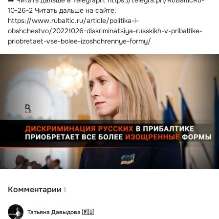
➡️ Читать дальше в Telegraph: https://telegra.ph/RuBalticRu-
10-26-2 Читать дальше на сайте: 
https://www.rubaltic.ru/article/politika-i-
obshchestvo/20221026-diskriminatsiya-russkikh-v-pribaltike-
priobretaet-vse-bolee-izoshchrennye-formy/
Комментарии
1
Татьяна Давыдова 🇷🇺