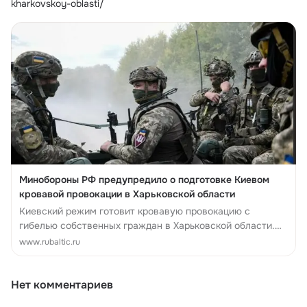
kharkovskoy-oblasti/
Минобороны РФ предупредило о подготовке Киевом
кровавой провокации в Харьковской области
Киевский режим готовит кровавую провокацию с
гибелью собственных граждан в Харьковской области.
Об этом заявило Министерство обороны России.
www.rubaltic.ru
Нет комментариев