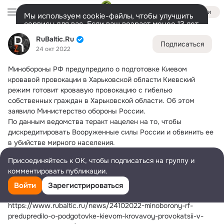
Войти
Мы используем cookie-файлы, чтобы улучшить
сервисы для вас. Если ваш возраст менее 13 лет,
настроить cookie-файлы должен ваш законный
RuBaltic.Ru
RuBaltic.Ru
представитель.
Больше информации
Подписаться
24 окт 2022
Разрешить все
Настроить
Лента
Участники
Темы
Видео
Подарки
72K
49K
313
Минобороны РФ предупредило о подготовке Киевом 
Дополнительная
кровавой провокации в Харьковской области
 Киевский 
колонка
Всё
49 591
Обсуждаемые
режим готовит кровавую провокацию с гибелью 
собственных граждан в Харьковской области. Об этом 
заявило Министерство обороны России.
По данным ведомства теракт нацелен на то, чтобы 
дискредитировать Вооруженные силы России и обвинить ее 
в убийстве мирного населения.
«24 октября в городе Волчанск Харьковской области, во 
Присоединяйтесь к ОК, чтобы подписаться на группу и
время раздачи продуктовой помощи жителям, 
комментировать публикации.
подразделением иностранных наёмников будет произведен 
обстрел места скопления гражданских лиц из 
Войти
Зарегистрироваться
артиллерийских орудий», — говорится в сообщении. 
https://www.rubaltic.ru/news/24102022-minoborony-rf-
predupredilo-o-podgotovke-kievom-krovavoy-provokatsii-v-