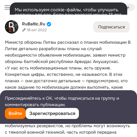
Войти
Мы используем cookie-файлы, чтобы улучшить
сервисы для вас. Если ваш возраст менее 13 лет,
настроить cookie-файлы должен ваш законный
RuBaltic.Ru
RuBaltic.Ru
представитель.
Больше информации
Подписаться
18 окт 2022
Разрешить все
Настроить
Лента
Участники
Темы
Видео
Подарки
72K
49K
313
Министр обороны Литвы рассказал о планах мобилизации
 В 
Дополнительная
Литве детально разработаны планы на случай 
колонка
Всё
49 591
Обсуждаемые
необходимости объявления мобилизации, заявил министр 
обороны балтийской республики Арвидас Анушаускас.
«У нас есть мобилизационные планы, есть оружие. 
Конкретные цифры, естественно, не называются. В этих 
планах — они достаточно детальные — предусмотрено, кто 
какое задание по мобилизации должен выполнять, какие 
резервы могут быть привлечены к работе», — отметил глава 
Присоединяйтесь к ОК, чтобы подписаться на группу и
военного ведомства.
комментировать публикации.
По его словам, мобилизационные планы должны быть 
подкреплены наличием материальных ресурсов. 
Войти
Зарегистрироваться
Вооруженные силы располагают оружием для 
мобилизуемых резервистов, но проблемы могут возникнуть 
с тяжелой военной техникой, часть которой передана 