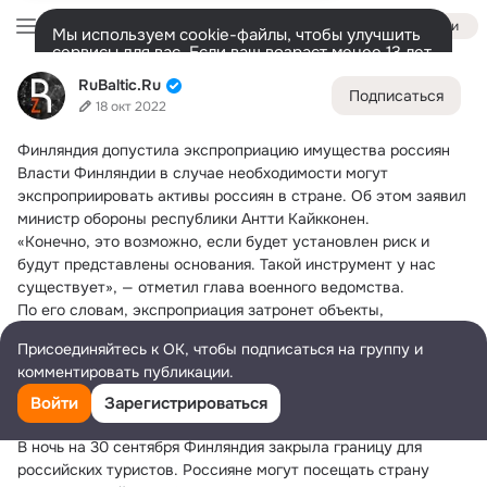
Войти
Мы используем cookie-файлы, чтобы улучшить
сервисы для вас. Если ваш возраст менее 13 лет,
настроить cookie-файлы должен ваш законный
RuBaltic.Ru
RuBaltic.Ru
представитель.
Больше информации
Подписаться
18 окт 2022
Разрешить все
Настроить
Лента
Участники
Темы
Видео
Подарки
72K
49K
313
Финляндия допустила экспроприацию имущества россиян
Дополнительная
Власти Финляндии в случае необходимости могут 
колонка
Всё
49 591
Обсуждаемые
экспроприировать активы россиян в стране. Об этом заявил 
министр обороны республики Антти Кайкконен.
«Конечно, это возможно, если будет установлен риск и 
будут представлены основания. Такой инструмент у нас 
существует», — отметил глава военного ведомства.
По его словам, экспроприация затронет объекты, 
находящиеся на территории, «важной для безопасности 
Присоединяйтесь к ОК, чтобы подписаться на группу и
государства». При этом Кайкконен не смог ответить, 
комментировать публикации.
рассматривается ли такая возможность сейчас: «Не могу 
это комментировать, но могу подтвердить, что 
Войти
Зарегистрироваться
преимущественное право покупки уже применялось».
В ночь на 30 сентября Финляндия закрыла границу для 
российских туристов. Россияне могут посещать страну 