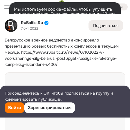
Войти
Мы используем cookie-файлы, чтобы улучшить
сервисы для вас. Если ваш возраст менее 13 лет,
настроить cookie-файлы должен ваш законный
RuBaltic.Ru
RuBaltic.Ru
представитель.
Больше информации
Подписаться
7 окт 2022
Разрешить все
Настроить
Лента
Участники
Темы
Видео
Подарки
72K
49K
313
Белорусское военное ведомство анонсировало 
Дополнительная
презентацию боевых беспилотных комплексов в текущем 
колонка
Всё
49 591
Обсуждаемые
месяце.
https://www.rubaltic.ru/news/07102022-v-
vooruzhennye-sily-belarusi-postupyat-rossiyskie-raketnye-
kompleksy-iskander-i-s400/
Присоединяйтесь к ОК, чтобы подписаться на группу и
комментировать публикации.
Войти
Зарегистрироваться