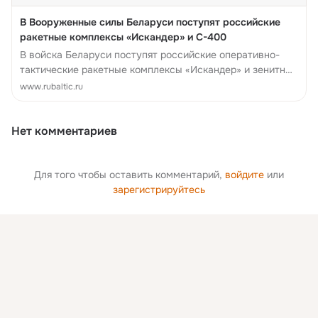
В Вооруженные силы Беларуси поступят российские
ракетные комплексы «Искандер» и С-400
В войска Беларуси поступят российские оперативно-
тактические ракетные комплексы «Искандер» и зенитные
ракетные комплексы С-400. Об этом сообщило
www.rubaltic.ru
Министерство обороны р...
Нет комментариев
Для того чтобы оставить комментарий,
войдите
или
зарегистрируйтесь