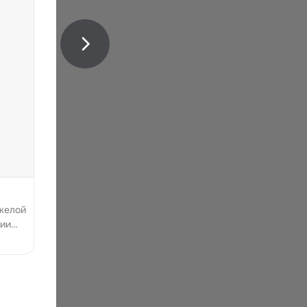
яжелой
нии