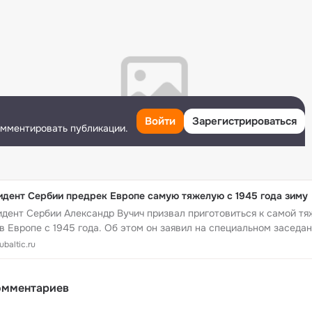
Войти
Зарегистрироваться
омментировать публикации.
идент Сербии предрек Европе самую тяжелую с 1945 года зиму
дент Сербии Александр Вучич призвал приготовиться к самой т
в Европе с 1945 года. Об этом он заявил на специальном заседа
амента.
baltic.ru
омментариев