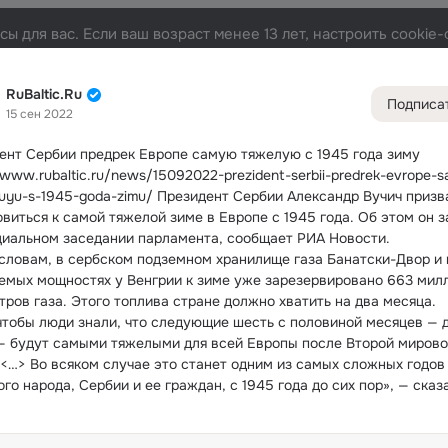
ы для вас. Если ваш возраст менее 13 лет, настроить cooki
та
Участники
Темы
Видео
Подарки
72K
49K
313
RuBaltic.Ru
Подписа
15 сен 2022
Дополнитель
колонка
Всё
49 5
ент Сербии предрек Европе самую тяжелую с 1945 года зиму
/www.rubaltic.ru/news/15092022-prezident-serbii-predrek-evrope-
Обсужда
luyu-s-1945-goda-zimu/ Президент Сербии Александр Вучич призва
овиться к самой тяжелой зиме в Европе с 1945 года.
 Об этом он з
циальном заседании парламента, сообщает РИА Новости.
 словам, в сербском подземном хранилище газа Банатски-Двор и н
емых мощностях у Венгрии к зиме уже зарезервировано 663 милл
тров газа. Этого топлива стране должно хватить на два месяца.
 чтобы люди знали, что следующие шесть с половиной месяцев — до
— будут самыми тяжелыми для всей Европы после Второй мирово
 <…> Во всяком случае это станет одним из самых сложных годов 
го народа, Сербии и ее граждан, с 1945 года до сих пор», — сказа