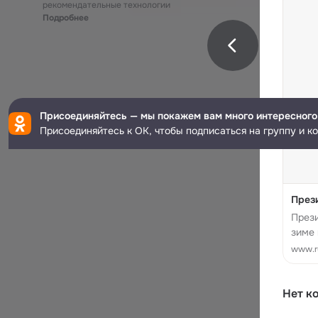
рекомендательные технологии
Подробнее
Присоединяйтесь — мы покажем вам много интересного
Присоединяйтесь к ОК, чтобы подписаться на группу и к
През
Прези
зиме 
парл
www.ru
Нет к