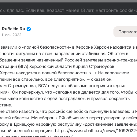
ы для вас. Если ваш возраст менее 13 лет, настроить cooki
та
Участники
Темы
Видео
Подарки
72K
49K
313
RuBaltic.Ru
Подписа
11 сен 2022
Дополнитель
колонка
Всё
49 5
 заявили о «полной безопасности» в Херсоне
 Херсон находится в 
сности, ситуация на этом направлении стабильная. Об этом в 
Обсужда
бращении заявил назначенный Россией замглавы военно-граждан
страции (ВГА) Херсонской области Кирилл Стремоусов.
 Херсон находится в полной безопасности. <…> На херсонском 
лении все стабильно, все благоприятно», — сказал он.
вам Стремоусова, ВСУ несут «глобальные потери» и «терпят 
ия». Он подчеркнул, что «сегодня все делается для того, чтобы ка
меньшее количество людей пострадало», и призвал сохранять 
ствие.
не стало известно, что российские войска покинули Балаклею и 
вской области. Минобороны РФ объяснило перегруппировку войск 
оску в Донецкую народную республику «достижением заявленных
ьной военной операции». https://www.rubaltic.ru/news/11092022-v