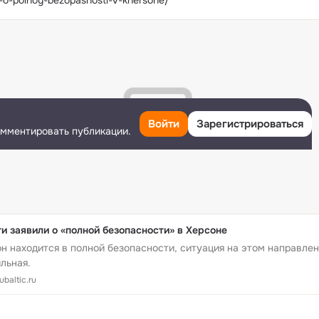
i-o-polnoy-bezopasnosti-v-khersone/
Войти
Зарегистрироваться
омментировать публикации.
и заявили о «полной безопасности» в Херсоне
н находится в полной безопасности, ситуация на этом направле
льная.
baltic.ru