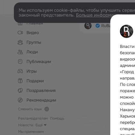
Мы используем cookie-файлы, чтобы улучшить сервис
законный представитель.
Больше информации
Левая
Главная
колонка
RuBaltic.Ru
Лен
Видео
Группы
Власти
Люди
безопа
видеоо
Публикации
админи
Игры
«Город
направ
Подарки
По сло
Поздравления
поражен
можно 
Рекомендации
спокой
Сменить язык
Накану
Харько
Рекламодателям
Помощь
перебр
Новости
Ещё
специал
Мы применяем