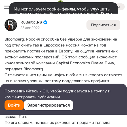
Войти
Мы используем cookie-файлы, чтобы улучшить
сервисы для вас. Если ваш возраст менее 13 лет,
настроить cookie-файлы должен ваш законный
RuBaltic.Ru
RuBaltic.Ru
представитель.
Больше информации
Подписаться
28 авг 2022
Разрешить все
Настроить
Лента
Участники
Темы
Видео
Подарки
72K
49K
313
Bloomberg: Россия способна без ущерба для экономики на 
Дополнительная
год отключить газ в Евросоюзе
 Россия может на год 
колонка
Всё
49 591
Обсуждаемые
прекратить поставки газа в Европу, не ощутив негативных 
экономических последствий. Об этом сообщил экономист 
консалтинговой компании Capital Economics Лиама Пича, 
передает Bloomberg.
Отмечается, что цены на нефть и объемы экспорта остаются 
на высоких уровнях, поэтому поддерживать профицит 
можно будет поддерживать.
Присоединяйтесь к ОК, чтобы подписаться на группу и
«До тех пор, пока цены на нефть и уровень экспорта 
комментировать публикации.
остаются на текущих высоких уровнях, профицита текущего 
счета России будет достаточно, чтобы поддерживать его 
Войти
Зарегистрироваться
даже при отключении от основного газового рынка», — 
сказал Пич.
По его словам, нынешних доходов от продажи топлива 