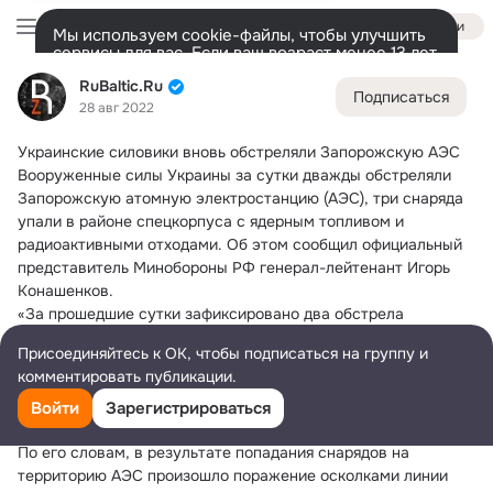
Войти
Мы используем cookie-файлы, чтобы улучшить
сервисы для вас. Если ваш возраст менее 13 лет,
настроить cookie-файлы должен ваш законный
RuBaltic.Ru
RuBaltic.Ru
представитель.
Больше информации
Подписаться
28 авг 2022
Разрешить все
Настроить
Лента
Участники
Темы
Видео
Подарки
72K
49K
313
Украинские силовики вновь обстреляли Запорожскую АЭС
Дополнительная
Вооруженные силы Украины за сутки дважды обстреляли 
колонка
Всё
49 591
Обсуждаемые
Запорожскую атомную электростанцию (АЭС), три снаряда 
упали в районе спецкорпуса с ядерным топливом и 
радиоактивными отходами. Об этом сообщил официальный 
представитель Минобороны РФ генерал-лейтенант Игорь 
Конашенков.
«За прошедшие сутки зафиксировано два обстрела 
артиллерийскими подразделениями ВСУ территории 
Присоединяйтесь к ОК, чтобы подписаться на группу и
атомной станции. Всего было выпущено девять снарядов, 
комментировать публикации.
три из которых упали в районе спецкорпуса №2, в котором 
хранится новое ядерное топливо фирмы "ТВЭЛ" и твердые 
Войти
Зарегистрироваться
радиоактивные отходы», — сказал Конашенков.
По его словам, в результате попадания снарядов на 
территорию АЭС произошло поражение осколками линии 