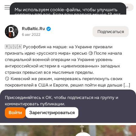
Войти
Мы используем cookie-файлы, чтобы улучшить
сервисы для вас. Если ваш возраст менее 13 лет,
настроить cookie-файлы должен ваш законный
RuBaltic.Ru
представитель.
Больше информации
RuBaltic.Ru
Подписаться
Разрешить все
Настроить
Лента
Участники
Темы
Видео
Подарки
72K
49K
313
6 авг 2022
🇷🇺🇺🇦 Русофобия на марше: на Украине призвали 
Дополнительная
колонка
Всё
49 591
Обсуждаемые
признать идею «русского мира» ересью
 🧐 После начала 
специальной военной операции на Украине уровень 
антироссийской истерии в «цивилизованных» западных 
странах превысил все мыслимые пределы.
😏 Киевский же режим, намереваясь переплюнуть своих 
покровителей в США и Европе, решил пойти еще дальше [...]
➡️ Читать дальше в Telegraph: https://telegra.ph/RuBalticRu-
Присоединяйтесь к ОК, чтобы подписаться на группу и
08-06 Читать дальше на сайте: 
комментировать публикации.
https://www.rubaltic.ru/article/politika-i-
obshchestvo/20220806-rusofobiya-na-marshe-na-ukraine-
Войти
Зарегистрироваться
prizvali-priznat-ideyu-russkogo-mira-eresyu/