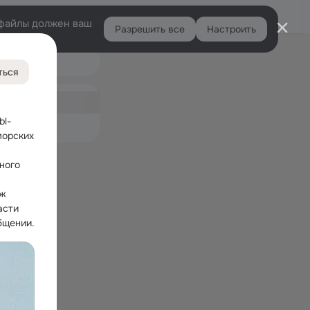
Войти
e-файлы должен ваш
Разрешить все
Настроить
Правая
колонка
ться
ная
91
bl-
емые
орских 
ого 
ж 
сти 
общении.