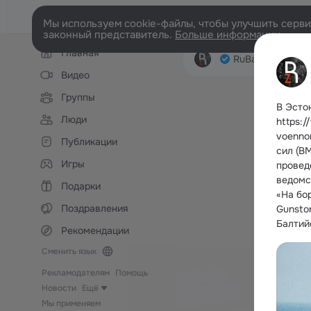
Мы используем cookie-файлы, чтобы улучшить сервис
законный представитель.
Больше информации
Левая
Главная
колонка
RuBaltic.Ru
Лен
Видео
Группы
В Эсто
Люди
https:/
voenno
Публикации
сил (В
Игры
провед
ведомс
Подарки
«На бо
Поздравления
Gunsto
Балтийс
Рекомендации
Сменить язык
Рекламодателям
Помощь
Новости
Ещё
Мы применяем