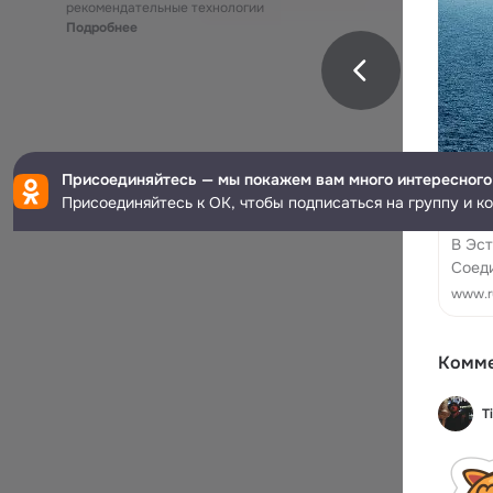
рекомендательные технологии
Подробнее
Присоединяйтесь — мы покажем вам много интересного
Присоединяйтесь к ОК, чтобы подписаться на группу и к
В Эс
В Эст
Соеди
учени
www.ru
ведо
Комм
T