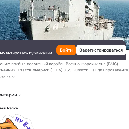
Войти
Зарегистрироваться
омментировать публикации.
тонию прибыл десантный корабль Военно-морских сил США
онию прибыл десантный корабль Военно-морских сил (ВМС)
ненных Штатов Америки (США) USS Gunston Hall для проведения
й. Об этом сообщает пресс-служба эстонского оборонного
baltic.ru
мства.
ентарии
2
imur Petrov