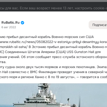
ы для вас. Если ваш возраст менее 13 лет, настроить cooki
та
Участники
Темы
Видео
Подарки
72K
49K
313
RuBaltic.Ru
Подписа
6 авг 2022
Дополнитель
колонка
Всё
49 5
нию прибыл десантный корабль Военно-морских сил США
/www.rubaltic.ru/news/05082022-v-estoniyu-pribyl-desantnyy-kora
Обсужда
morskikh-sil-ssha/ В Эстонию прибыл десантный корабль Военно-м
МС) Соединенных Штатов Америки (США) USS Gunston Hall для 
ения учений.
 Об этом сообщает пресс-служба эстонского оборонн
тва.
рту судна около двух тысяч моряков и морских пехотинцев. Экипа
n Hall совместно с ВМС Финляндии проведет учения в северной ча
кого моря и регионе Ханко с 8 по 19 августа», — говорится в со