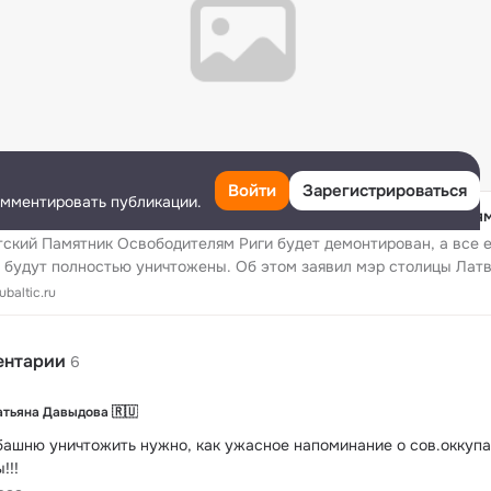
Войти
Зарегистрироваться
омментировать публикации.
твии пообещали полностью уничтожить Памятник Освободителям
ский Памятник Освободителям Риги будет демонтирован, а все 
 будут полностью уничтожены. Об этом заявил мэр столицы Лат
иньш Стакис.
baltic.ru
ентарии
6
атьяна Давыдова 🇷🇺
башню уничтожить нужно, как ужасное напоминание о сов.оккупа
!!!