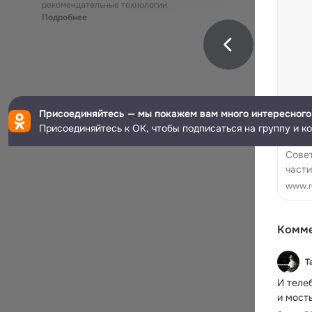
рекомендательные технологии
Подробнее
Присоединяйтесь — мы покажем вам много интересного
Присоединяйтесь к ОК, чтобы подписаться на группу и к
В Ла
Совет
части
Март
www.ru
Комм
Т
И теле
и мосты