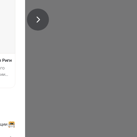
 Риги
его
вии
ции 