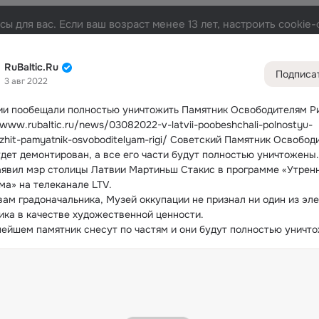
ы для вас. Если ваш возраст менее 13 лет, настроить cooki
та
Участники
Темы
Видео
Подарки
72K
49K
313
RuBaltic.Ru
Подписа
3 авг 2022
Дополнитель
колонка
Всё
49 5
ии пообещали полностью уничтожить Памятник Освободителям Р
/www.rubaltic.ru/news/03082022-v-latvii-poobeshchali-polnostyu-
Обсужда
zhit-pamyatnik-osvoboditelyam-rigi/ Советский Памятник Освобод
удет демонтирован, а все его части будут полностью уничтожены.
аявил мэр столицы Латвии Мартиньш Стакис в программе «Утренн
ма» на телеканале LTV.
вам градоначальника, Музей оккупации не признал ни один из эле
ика в качестве художественной ценности.
нейшем памятник снесут по частям и они будут полностью уничт