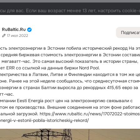
ы для вас. Если ваш возраст менее 13 лет, настроить cooki
та
Участники
Темы
Видео
Подарки
72K
49K
313
RuBaltic.Ru
Подписа
17 июл 2022
Дополнитель
колонка
Всё
49 5
сть электроэнергии в Эстонии побила исторический рекорд
 На эт
 средняя биржевая стоимость электроэнергии в Эстонии составил
Обсужда
а мегаватт-час. Это самая высокий показатель в истории страны, 
ет ERR со ссылкой на данные биржи Nord Pool.
лектричества в Латвии, Литве и Финляндии находится в том же ц
оне. Ранее на этой неделе сообщалось, что среднесуточная стоим
оэнергии в странах Балтии выросла до рекордных 415,65 евро за 
тт-час.
мпании Eesti Energia рост цен на электроэнергию связывали с 
том ее производства. Внешние соединения на этом фоне работают
альной загрузкой. https://www.rubaltic.ru/news/17072022-stoimos
energii-v-estonii-pobila-istoricheskiy-rekord/