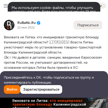
Войти
Мы используем cookie-файлы, чтобы улучшить
сервисы для вас. Если ваш возраст менее 13 лет,
настроить cookie-файлы должен ваш законный
RuBaltic.Ru
представитель.
Больше информации
RuBaltic.Ru
Подписаться
Разрешить все
Настроить
Лента
Участники
Темы
Видео
Подарки
72K
49K
313
22 июн 2022
Виновата не Литва: кто инициировал транзитную блокаду 
Дополнительная
колонка
Всё
49 591
Обсуждаемые
Калининградской области?
 🇱🇹🇷🇺🇪🇺 Власти Литвы 
ужесточают меры по установлению товарно-транспортной 
блокады Калининградской области.
🧐👉 Но дьявол в деталях: санкции, введенные Евросоюзом 
против России, не учитывают договоренностей, на 
основании которых Литва была принята в ЕС: 
https://www.rubaltic.ru/article/politika-i-
Присоединяйтесь к ОК, чтобы подписаться на группу и
obshchestvo/20220622-vinovata-ne-litva-kto-initsiiroval-
комментировать публикации.
tranzitnuyu-blokadu-kaliningradskoy-oblasti/ Читать статью в 
Telegraph: https://telegra.ph/RuBalticRu-20220622-06-22-2
Войти
Зарегистрироваться