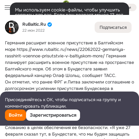
Войти
Мы используем cookie-файлы, чтобы улучшить
сервисы для вас. Если ваш возраст менее 13 лет,
настроить cookie-файлы должен ваш законный
RuBaltic.Ru
RuBaltic.Ru
представитель.
Больше информации
Подписаться
22 июн 2022
Разрешить все
Настроить
Лента
Участники
Темы
Видео
Подарки
72K
49K
313
Германия расширит военное присутствие в Балтийском 
Дополнительная
море
https://www.rubaltic.ru/news/22062022-germaniya-
колонка
Всё
49 591
Обсуждаемые
rasshirit-voennoe-prisutstvie-v-baltiyskom-more/ Германия 
планирует расширить военное присутствие на пространстве 
Балтийского моря.
 Об этом в Бундестаге заявил 
федеральный канцлер Олаф Шольц, сообщает ТАСС.
Он отметил, что ранее ФРГ и Литва заключили соглашение о 
долгосрочном усилении присутствия Бундесвера в 
балтийской республике.
Присоединяйтесь к ОК, чтобы подписаться на группу и
«Кроме того, мы расширим наше присутствие, в том числе 
комментировать публикации.
размещением Военно-воздушных и Военно-морских сил, на 
пространстве Балтийского моря», — заявил Шольц.
Войти
Зарегистрироваться
Также, по его словам, Германия направит военных в 
Словакию в целях обеспечения ее безопасности. «Я уже 27 
февраля сказал тут, в Бундестаге, что мы будем защищать 