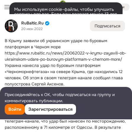
Войти
Мы используем cookie-файлы, чтобы улучшить
сервисы для вас. Если ваш возраст менее 13 лет,
настроить cookie-файлы должен ваш законный
RuBaltic.Ru
RuBaltic.Ru
представитель.
Больше информации
Подписаться
20 июн 2022
Разрешить все
Настроить
Лента
Участники
Темы
Видео
Подарки
72K
49K
313
В Крыму заявили об украинском ударе по буровым 
Дополнительная
платформам в Черном море
колонка
Всё
49 591
Обсуждаемые
https://www.rubaltic.ru/news/20062022-v-krymu-zayavili-ob-
ukrainskom-udare-po-burovym-platformam-v-chernom-more/ 
Украина нанесла удар по буровым платформам 
«Черноморнефтегаза» на севере Крыма, где находились 12 
человек.
 Об этом в своем телеграм-канале сообщил глава 
полуострова Сергей Аксенов.
Удар был нанесен около восьми утра. Спасены пять человек, 
Присоединяйтесь к ОК, чтобы подписаться на группу и
трое из них ранены, ведутся поисковые работы. «С самого 
комментировать публикации.
утра нахожусь на связи с коллегами из Минобороны и ФСБ, 
работаем над спасением людей», — заявил Аксенов.
Войти
Зарегистрироваться
Сенатор от Крыма Ольга Ковитиди уточнила в своем 
телеграм-канале, что удар был нанесен по месторождению, 
расположенному в 71 километре от Одессы. В результате 