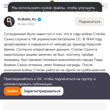
Войти
Мы используем cookie-файлы, чтобы улучшить
сервисы для вас. Если ваш возраст менее 13 лет,
настроить cookie-файлы должен ваш законный
RuBaltic.Ru
RuBaltic.Ru
представитель.
Больше информации
Подписаться
16 июн 2022
Разрешить все
Настроить
Лента
Участники
Темы
Видео
Подарки
72K
49K
313
Сотрудникам было известно о том, что в годы войны Степан 
Дополнительная
Сахно служил в 118 украинском батальоне СС.
 В 1944 году 
колонка
Всё
49 591
Обсуждаемые
дезертировал и скрывался от немцев до прихода Красной 
Армии. Согласно оперативным данным, Степан Сахно в 
карательных акциях замечен не был, поэтому, пройдя 
проверку, был призван полевым военкоматом города Лида. 
Воевал Сахно отменно, имел боевые награды. После 
окончания войны Степан работал на одном из куйбышевских 
заводов, был председателем товарищеского суда. В общем, 
Присоединяйтесь к ОК, чтобы подписаться на группу и
человек «заслуженный и уважаемый». 
комментировать публикации.
https://www.rubaltic.ru/context/15062022-eti-vospominaniya-
vodkoy-ne-zalit-spustya-30-let-posle-voyny-sovetskie-
Войти
Зарегистрироваться
spetssluzhby-poymali-karatelya/