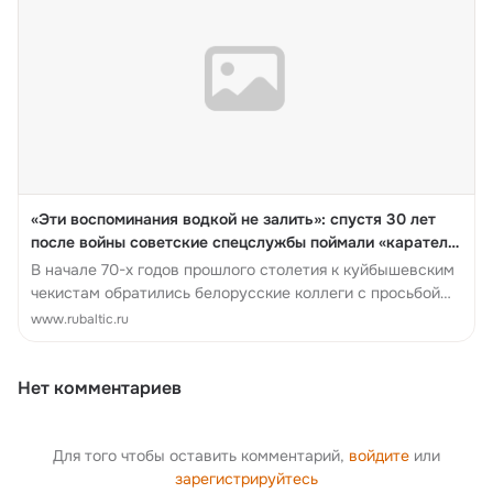
«Эти воспоминания водкой не залить»: спустя 30 лет
после войны советские спецслужбы поймали «карателя
Хатыни» Сахно
В начале 70-х годов прошлого столетия к куйбышевским
чекистам обратились белорусские коллеги с просьбой
опросить некоего Степана Васильев...
www.rubaltic.ru
Нет комментариев
Для того чтобы оставить комментарий,
войдите
или
зарегистрируйтесь