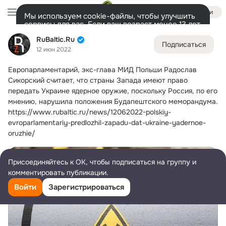
Войти
Мы используем cookie-файлы, чтобы улучшить
сервисы для вас. Если ваш возраст менее 13 лет,
настроить cookie-файлы должен ваш законный
RuBaltic.Ru
RuBaltic.Ru
представитель.
Больше информации
Подписаться
12 июн 2022
Разрешить все
Настроить
Лента
Участники
Темы
Видео
Подарки
72K
49K
313
Европарламентарий, экс-глава МИД Польши Радослав 
Дополнительная
Сикорский считает, что страны Запада имеют право 
колонка
Всё
49 591
Обсуждаемые
передать Украине ядерное оружие, поскольку Россия, по его 
мнению, нарушила положения Будапештского меморандума.
https://www.rubaltic.ru/news/12062022-polskiy-
evroparlamentariy-predlozhil-zapadu-dat-ukraine-yadernoe-
oruzhie/
Присоединяйтесь к ОК, чтобы подписаться на группу и
комментировать публикации.
Войти
Зарегистрироваться