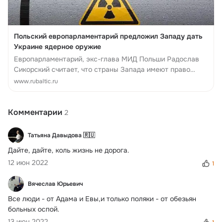
Польский европарламентарий предложил Западу дать
Украине ядерное оружие
Европарламентарий, экс-глава МИД Польши Радослав
Сикорский считает, что страны Запада имеют право
передать Украине ядерное оружие, поскольку Россия, по
www.rubaltic.ru
его мнению, нарушила положени...
Комментарии
2
Татьяна Давыдова 🇷🇺
Дайте, дайте, коль жизнь не дорога.
12 июн 2022
1
Вячеслав Юрьевич
Все люди - от Адама и Евы,и только поляки - от обезьян 
больных оспой.
13 июн 2022