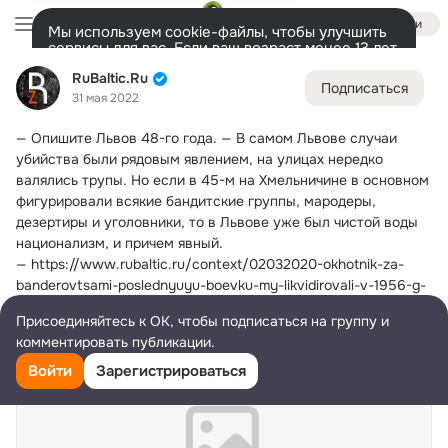
Войти
Мы используем cookie-файлы, чтобы улучшить
сервисы для вас. Если ваш возраст менее 13 лет,
настроить cookie-файлы должен ваш законный
RuBaltic.Ru
RuBaltic.Ru
представитель.
Больше информации
Подписаться
31 мая 2022
Разрешить все
Настроить
Лента
Участники
Темы
Видео
Подарки
72K
49K
313
— Опишите Львов 48-го года.
 — В самом Львове случаи 
Дополнительная
убийства были рядовым явлением, на улицах нередко 
колонка
Всё
49 591
Обсуждаемые
валялись трупы. Но если в 45-м на Хмельничине в основном 
фигурировали всякие бандитские группы, мародеры, 
дезертиры и уголовники, то в Львове уже был чистой воды 
национализм, и причем явный.
— https://www.rubaltic.ru/context/02032020-okhotnik-za-
banderovtsami-poslednyuyu-boevku-my-likvidirovali-v-1956-g-
v-karpatakh/
Присоединяйтесь к ОК, чтобы подписаться на группу и
комментировать публикации.
Войти
Зарегистрироваться