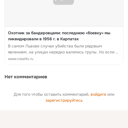
Охотник за бандеровцами: последнюю «боевку» мы
ликвидировали в 1956 г. в Карпатах
В самом Львове случаи убийства были рядовым
явлением, на улицах нередко валялись трупы. Но если в
45-м на Хмельничине в основном фигурировали всякие
www.rubaltic.ru
бандитские группы, мар...
Нет комментариев
Для того чтобы оставить комментарий,
войдите
или
зарегистрируйтесь