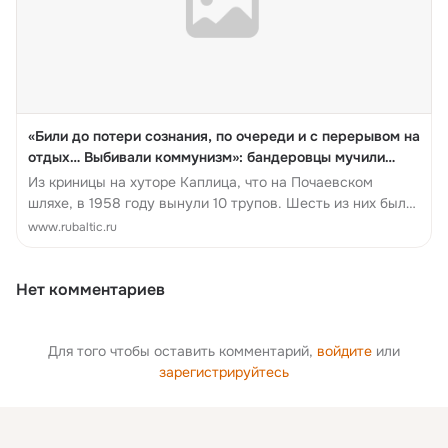
«Били до потери сознания, по очереди и с перерывом на
отдых… Выбивали коммунизм»: бандеровцы мучили
своих же украинцев
Из криницы на хуторе Каплица, что на Почаевском
шляхе, в 1958 году вынули 10 трупов. Шесть из них были
опознаны односельчанами…
www.rubaltic.ru
Нет комментариев
Для того чтобы оставить комментарий,
войдите
или
зарегистрируйтесь