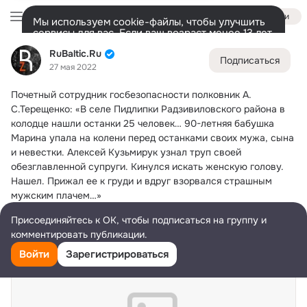
Войти
Мы используем cookie-файлы, чтобы улучшить
сервисы для вас. Если ваш возраст менее 13 лет,
настроить cookie-файлы должен ваш законный
RuBaltic.Ru
RuBaltic.Ru
представитель.
Больше информации
Подписаться
27 мая 2022
Разрешить все
Настроить
Лента
Участники
Темы
Видео
Подарки
72K
49K
313
Почетный сотрудник госбезопасности полковник А.
Дополнительная
С.Терещенко: «В селе Пидлипки Радзивиловского района в 
колонка
Всё
49 591
Обсуждаемые
колодце нашли останки 25 человек… 90-летняя бабушка 
Марина упала на колени перед останками своих мужа, сына 
и невестки. Алексей Кузьмирук узнал труп своей 
обезглавленной супруги. Кинулся искать женскую голову. 
Нашел. Прижал ее к груди и вдруг взорвался страшным 
мужским плачем…» 
https://www.rubaltic.ru/context/10062019-bili-do-poteri-
Присоединяйтесь к ОК, чтобы подписаться на группу и
soznaniya-po-ocheredi-i/
комментировать публикации.
Войти
Зарегистрироваться