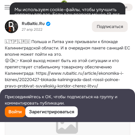
Войти
Мы используем cookie-файлы, чтобы улучшить
сервисы для вас. Если ваш возраст менее 13 лет,
настроить cookie-файлы должен ваш законный
RuBaltic.Ru
RuBaltic.Ru
представитель.
Больше информации
Подписаться
27 апр 2022
Разрешить все
Настроить
Лента
Участники
Темы
Видео
Подарки
72K
49K
313
🇱🇹🇵🇱🇷🇺 Польша и Литва уже призывали к блокаде 
Дополнительная
Калининградской области.
 И в очередном пакете санкций ЕС 
колонка
Всё
49 591
Обсуждаемые
вполне может пойти на это.
😮🧐👉 Какой выход может быть из этой ситуации и кто 
препятствует стабильному товарному обеспечению 
Калининграда: https://www.rubaltic.ru/article/ekonomika-i-
biznes/20220427-blokada-kaliningrada-dast-rossii-polnoe-
pravo-probivat-suvalkskiy-koridor-cherez-litvu/
Присоединяйтесь к ОК, чтобы подписаться на группу и
комментировать публикации.
Войти
Зарегистрироваться