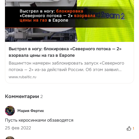
Выстрел в ногу: блокировка «Северного потока — 2»
взорвала цены на газ в Европе
Вашингтон намерен заблокировать запуск «Северного
потока — 2» из-за действий России. Об этом заявил
президент США Джо Байден. Процесс сертификации
www.rubaltic.ru
газопровода действительно ...
Комментарии
2
Мария Фертих
Пусть керосинками обзаводятся
25 фев 2022
1