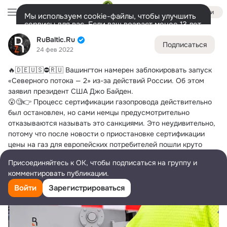
Войти
Мы используем cookie-файлы, чтобы улучшить
сервисы для вас. Если ваш возраст менее 13 лет,
настроить cookie-файлы должен ваш законный
RuBaltic.Ru
RuBaltic.Ru
представитель.
Больше информации
Подписаться
24 фев 2022
Разрешить все
Настроить
Лента
Участники
Темы
Видео
Подарки
72K
49K
313
🔥🇩🇪🇺🇸⛔🇷🇺 Вашингтон намерен заблокировать запуск 
Дополнительная
«Северного потока — 2» из-за действий России.
 Об этом 
колонка
Всё
49 591
Обсуждаемые
заявил президент США Джо Байден.
😮🧐👉 Процесс сертификации газопровода действительно 
был остановлен, но сами немцы предусмотрительно 
отказываются называть это санкциями. Это неудивительно, 
потому что после новости о приостановке сертификации 
цены на газ для европейских потребителей пошли круто 
вверх: https://www.rubaltic.ru/article/ekonomika-i-
Присоединяйтесь к ОК, чтобы подписаться на группу и
biznes/20220224-vystrel-v-nogu-blokirovka-severnogo-
комментировать публикации.
potoka-2-vzorvala-tseny-na-gaz-v-evrope/
Войти
Зарегистрироваться