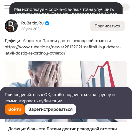
Войти
Мы используем cookie-файлы, чтобы улучшить
сервисы для вас. Если ваш возраст менее 13 лет,
настроить cookie-файлы должен ваш законный
RuBaltic.Ru
RuBaltic.Ru
представитель.
Больше информации
Подписаться
28 дек 2021
Разрешить все
Настроить
Лента
Участники
Темы
Видео
Подарки
72K
49K
313
Дефицит бюджета Латвии достиг рекордной отметки
Дополнительная
https://www.rubaltic.ru/news/28122021-defitsit-byudzheta-
колонка
Всё
49 591
Обсуждаемые
latvii-dostig-rekordnoy-otmetki/
Присоединяйтесь к ОК, чтобы подписаться на группу и
комментировать публикации.
Войти
Зарегистрироваться
Дефицит бюджета Латвии достиг рекордной отметки