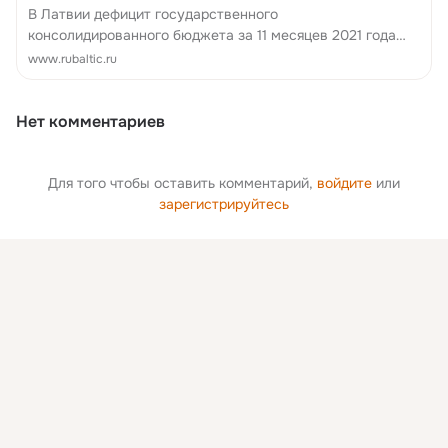
В Латвии дефицит государственного
консолидированного бюджета за 11 месяцев 2021 года
вырос до 1,03 млрд евро, что по сравнению с тем же
www.rubaltic.ru
периодом прошлого года на 490,5 млн евро больше. Об
этом заявили в Ми...
Нет комментариев
Для того чтобы оставить комментарий,
войдите
или
зарегистрируйтесь