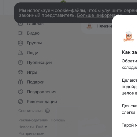
Мы используем cookie-файлы, чтобы улучшить сервис
законный представитель.
Больше информации
Левая
Главная
колонка
Нямкин - рецепты и полезные советы н
Видео
Группы
Как з
Люди
Обратит
Публикации
холоди
Игры
Делают 
Подарки
подойд
Поздравления
целое 
Рекомендации
Для ск
Сменить язык
слегка
Рекламодателям
Помощь
Тарой 
Новости
Ещё
Мы применяем