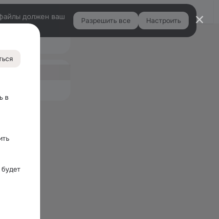
Войти
e-файлы должен ваш
Разрешить все
Настроить
Правая
Подарки
колонка
K
ться
ная
46
емые
 в 
ть 
будет 