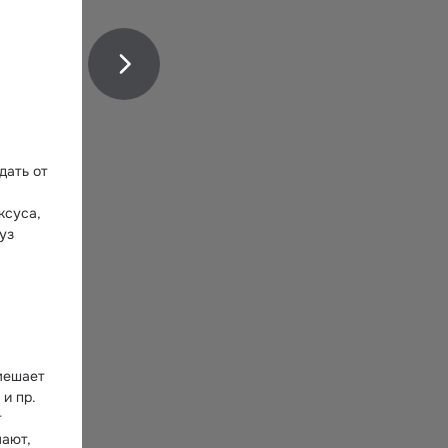
ать от 
суса, 
з 
мешает 
и пр. 
 
ают, 