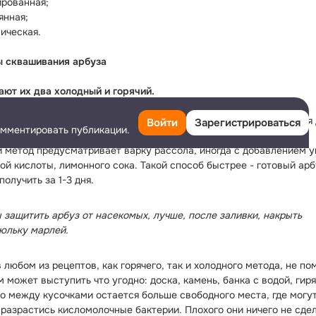
ированная;
янная;
мическая.
 сквашивания арбуза
ают их два холодный и горячий.
ае с первым используется холодный рассол, а арбузу приходится д
Войти
Зарегистрироваться
омментировать публикации.
суток, чтобы дойти до нужного состояния.
й метод предусматривает варку рассола, иногда с добавлением ук
ой кислоты, лимонного сока. Такой способ быстрее - готовый арбу
олучить за 1-3 дня.
 защитить арбуз от насекомых, лучше, после заливки, накрыть 
юльку марлей.
 любом из рецептов, как горячего, так и холодного метода, не по
м может выступить что угодно: доска, камень, банка с водой, гиря 
го между кусочками остается больше свободного места, где могут
 разрастись кисломолочные бактерии. Плохого они ничего не сдел