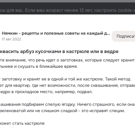
ы для вас. Если ваш возраст менее 13 лет, настроить cooki
а каждый день
Лента
Участники
Темы
Фото
Видео
122K
14K
9K
1.2
Нямкин - рецепты и полезные советы на каждый день
Подписа
17 авг 2022
Дополнитель
колонка
Всё
14 4
аквасить арбуз кусочками в кастрюле или в ведре
Обсужда
е внимание, что речь идет о заготовках, которые следует хранить
льнике и скушать в ближайшее время.
заготовку и хранят ее в одной и той же кастрюле. Такой метод 
ет для квартир, где нет возможности, после сквашивания, отправи
ведро в прохладное место, например, подвал.
вашивания подбираем спелую ягодку. Ничего страшного, если она 
 зеленоватой или не слишком сладкой - это исправят специи.
может стать кастрюля: