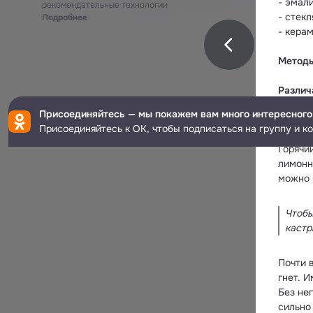
- эмал
рекомендательные технологии
- стекл
Подробнее
- кера
Методы
Различ
Присоединяйтесь — мы покажем вам много интересного
В случ
Присоединяйтесь к ОК, чтобы подписаться на группу и к
3 до 5 
Горячи
лимонн
можно п
Чтобы
кастр
Почти в
гнет. И
Без не
сильно