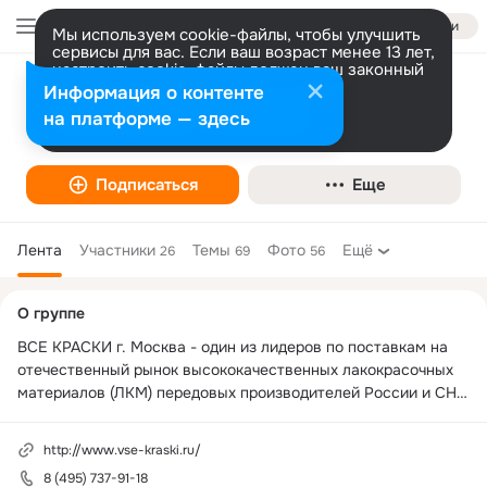
Войти
Мы используем cookie-файлы, чтобы улучшить
сервисы для вас. Если ваш возраст менее 13 лет,
настроить cookie-файлы должен ваш законный
представитель.
Больше информации
Информация о контенте
Все Краски
Разрешить все
Настроить
на платформе — здесь
Блог
Подписаться
Еще
Лента
Участники
Темы
Фото
Ещё
26
69
56
Дополнительная
О группе
колонка
ВСЕ КРАСКИ г. Москва - один из лидеров по поставкам на 
отечественный рынок высококачественных лакокрасочных 
материалов (ЛКМ) передовых производителей России и СНГ. 

Наша основная задача - обеспечение лакокрасочной 
http://www.vse-kraski.ru/
продукцией основных отраслей промышленности, таких как 
8 (495) 737-91-18
нефтегазовый и оборонно-промышленный комплекс.