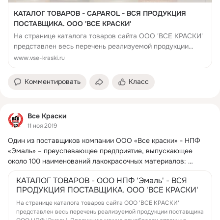
КАТАЛОГ ТОВАРОВ - CAPAROL - ВСЯ ПРОДУКЦИЯ
ПОСТАВЩИКА. ООО 'ВСЕ КРАСКИ'
На странице каталога товаров сайта ООО 'ВСЕ КРАСКИ'
представлен весь перечень реализуемой продукции
поставщика CAPAROL. Продукцию можно приобрести
www.vse-kraski.ru
оптом и в розницу со склада в г.Мос...
Комментировать
Класс
Все Краски
11 ноя 2019
Один из поставщиков компании ООО «Все краски» - НПФ 
«Эмаль» – преуспевающее предприятие, выпускающее 
около 100 наименований лакокрасочных материалов: 
кремнийорганические (термостойкие лаки и эмали), 
КАТАЛОГ ТОВАРОВ - ООО НПФ 'Эмаль' - ВСЯ
органосиликатные композиции, ЛКМ специального значения 
ПРОДУКЦИЯ ПОСТАВЩИКА. ООО 'ВСЕ КРАСКИ'
(химстойкие, эпоксидные, антикоррозионные эмали, лаки и 
грунтовки), а также ЛКМ общего назначения со стабильным 
На странице каталога товаров сайта ООО 'ВСЕ КРАСКИ'
представлен весь перечень реализуемой продукции поставщика
и ежегодным ростом объёмов производства.
 ...