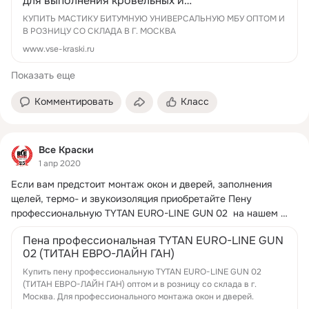
для выполнения кровельных и
гидроизоляционных работ, а также устройства
КУПИТЬ МАСТИКУ БИТУМНУЮ УНИВЕРСАЛЬНУЮ МБУ ОПТОМ И
антикоррозионно...
В РОЗНИЦУ СО СКЛАДА В Г. МОСКВА
www.vse-kraski.ru
Показать еще
Комментировать
Класс
Все Краски
1 апр 2020
Если вам предстоит монтаж окон и дверей, заполнения 
щелей, термо- и звукоизоляция приобретайте Пену 
профессиональную TYTAN EURO-LINE GUN 02  на нашем 
сайте:
https://www.vse-
Пена профессиональная TYTAN EURO-LINE GUN
kraski.ru/catalog/peni_montazhnie/21473-
02 (ТИТАН ЕВРО-ЛАЙН ГАН)
pena_professionalnaya_tytan_euro-line_gun_02.html Пена 
применяется для герметизации больших и маленьких щелей 
Купить пену профессиональную TYTAN EURO-LINE GUN 02
(ТИТАН ЕВРО-ЛАЙН ГАН) оптом и в розницу со склада в г.
в бетоне, гипсе, кирпиче, стекле, дереве и многих других 
Москва. Для профессионального монтажа окон и дверей.
строительных материалах.
 ...