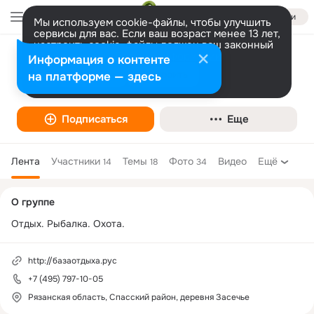
Войти
Мы используем cookie-файлы, чтобы улучшить
сервисы для вас. Если ваш возраст менее 13 лет,
настроить cookie-файлы должен ваш законный
представитель.
Больше информации
Информация о контенте
База отдыха «Майор Пронин»
Разрешить все
Настроить
на платформе — здесь
Дом отдыха
Подписаться
Еще
Лента
Участники
Темы
Фото
Видео
Ещё
14
18
34
Дополнительная
О группе
колонка
Отдых. Рыбалка. Охота.
http://базаотдыха.рус
+7 (495) 797-10-05
Рязанская область, Спасский район, деревня Засечье