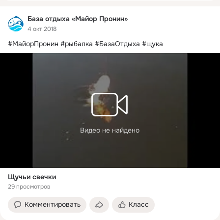
База отдыха «Майор Пронин»
4 окт 2018
#МайорПронин #рыбалка #БазаОтдыха #щука
Видео не найдено
Щучьи свечки
29 просмотров
Комментировать
Класс