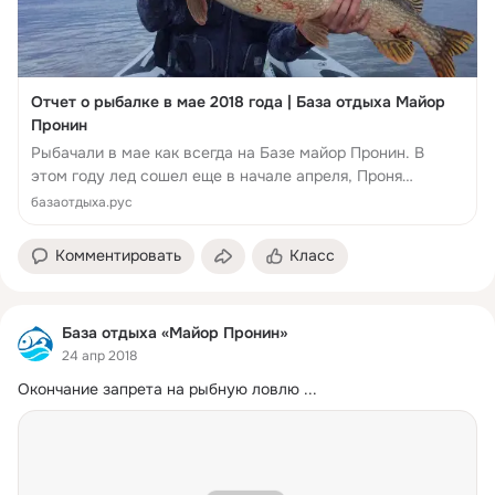
Отчет о рыбалке в мае 2018 года | База отдыха Майор
Пронин
Рыбачали в мае как всегда на Базе майор Пронин. В
этом году лед сошел еще в начале апреля, Проня
разлилась, но не критично. В начале мая почти вошла в
базаотдыха.рус
берега
Комментировать
Класс
База отдыха «Майор Пронин»
24 апр 2018
Окончание запрета на рыбную ловлю
 ...