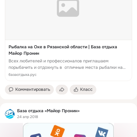
Рыбалка на Оке в Рязанской области | База отдыха
Майор Пронин
Всех любителей и профессионалов приглашаем
порыбачить и отдохнуть в отличные места рыбалки на
Оке. Слияние двух рек создает уникальные условия для
базаотдыха.рус
Комментировать
Класс
База отдыха «Майор Пронин»
24 апр 2018