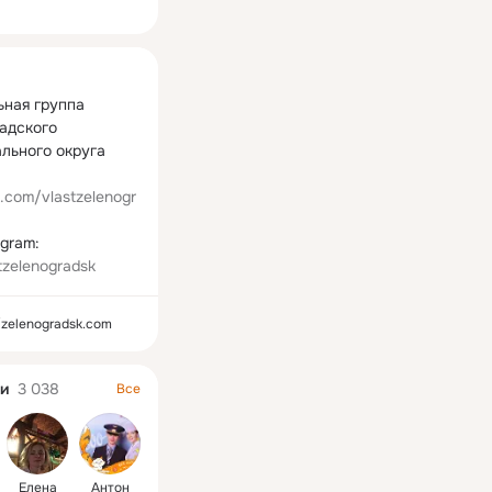
ная
ная группа 
адского 
льного округа

k.com/vlastzelenogr
Мы в Telegram: 
tzelenogradsk
//zelenogradsk.com
и
3 038
Все
Елена
Антон