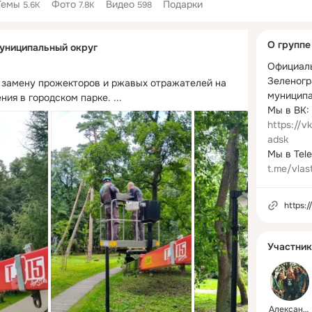
Темы
Фото
Видео
Подарки
5.6K
7.8K
598
Дополнитель
О группе
униципальный округ
колонка
Официаль
Зеленогр
 замену прожекторов и ржавых отражателей на 
муниципа
ния в городском парке.
 ...
Мы в ВК: 
https://v
adsk
t.me/vlas
https:
Участник
Александр