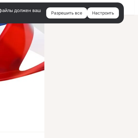
Войти
e-файлы должен ваш
Разрешить все
Настроить
Правая
колонка