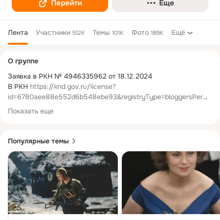
Перейти
Еще
Лента
Участники
Темы
Фото
Ещё
512K
101K
189K
Дополнительная
О группе
колонка
Заявка в РКН № 4946335962 от 18.12.2024

В РКН 
https://knd.gov.ru/license?
id=6780aee88e552d6b548ebe93&registryType=bloggersPermi
ssion
Показать еще
Популярные темы