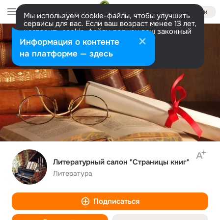
Войти
Мы используем cookie-файлы, чтобы улучшить
сервисы для вас. Если ваш возраст менее 13 лет,
настроить cookie-файлы должен ваш законный
представитель.
Больше информации
Информация о контенте
Разрешить все
Настроить
на платформе — здесь
Литературный салон "Страницы книг"
Литература
Подписаться