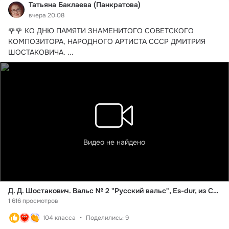
Татьяна Баклаева (Панкратова)
вчера 20:08
🌹🌹 КО ДНЮ ПАМЯТИ ЗНАМЕНИТОГО СОВЕТСКОГО 
КОМПОЗИТОРА, НАРОДНОГО АРТИСТА СССР ДМИТРИЯ 
ШОСТАКОВИЧА.
 ...
Видео не найдено
Д. Д. Шостакович. Вальс № 2 "Русский вальс", Es-dur, из Сюиты для джазового оркестра, Соч. 99. Hauser (Степан Хаузер).
1 616 просмотров
104 класса
Поделились: 9