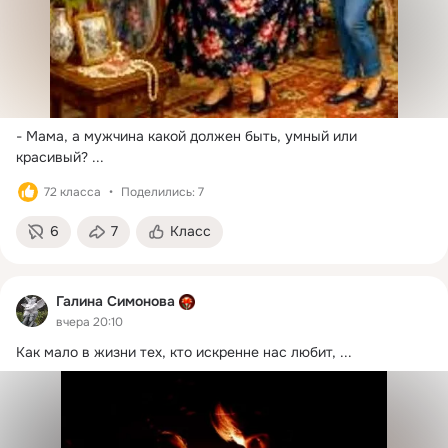
- Мама, а мужчина какой должен быть, умный или 
красивый?
 ...
72 класса
Поделились: 7
6
7
Класс
Галина Симонова
вчера 20:10
Как мало в жизни тех, кто искренне нас любит,
 ...