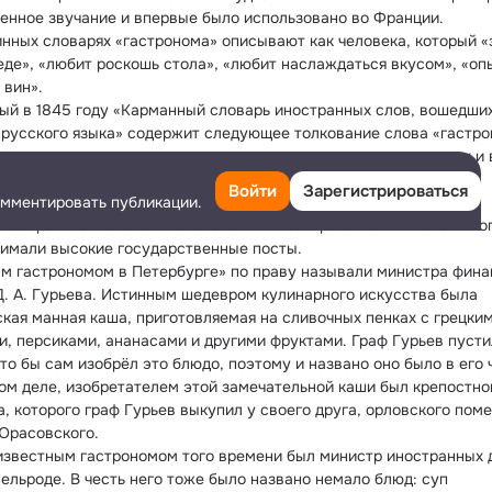
енное звучание и впервые было использовано во Франции.
инных словарях «гастронома» описывают как человека, который «з
 еде», «любит роскошь стола», «любит наслаждаться вкусом», «опы
 вин».
ый в 1845 году «Карманный словарь иностранных слов, вошедших
 русского языка» содержит следующее толкование слова «гастрон
азывают человека, отличающего все тонкости вкуса в кушаньях и 
заботящегося о том, чтобы хорошо поесть».
Войти
Зарегистрироваться
омментировать публикации.
итые гастрономы XIX века
я сохранила немало имен знаменитых гастрономов XIX века. Мног
нимали высокие государственные посты.
м гастрономом в Петербурге» по праву называли министра финан
Д. А. Гурьева. Истинным шедевром кулинарного искусства была 
ская манная каша, приготовляемая на сливочных пенках с грецким
и, персиками, ананасами и другими фруктами. Граф Гурьев пустил
то бы сам изобрёл это блюдо, поэтому и названо оно было в его ч
ом деле, изобретателем этой замечательной каши был крепостной
а, которого граф Гурьев выкупил у своего друга, орловского поме
Юрасовского.
известным гастрономом того времени был министр иностранных де
сельроде. В честь него тоже было названо немало блюд: суп 