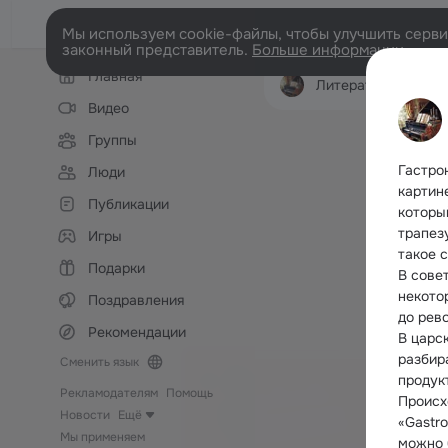
Мы используем cookie-файлы, чтобы улучшить сервис
законный представитель.
Больше информации
Левая
Главная
колонка
Литературный салон "Стран
Видео
Группы
Гастро
Люди
картин
Публикации
которы
трапез
Игры
такое 
Подарки
В сове
некото
Поздравления
до рев
Рекомендации
В царс
разбир
Сменить язык
продук
Рекламодателям
Помощь
Происх
Новости
Ещё
«Gastro
Мы применяем
можно 