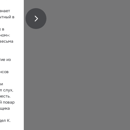
нает 
тный в 
 в 
ом»: 
весьма 
ие из 
сов 
и 
 слух, 
есть. 
 повар 
щика 
л К. 