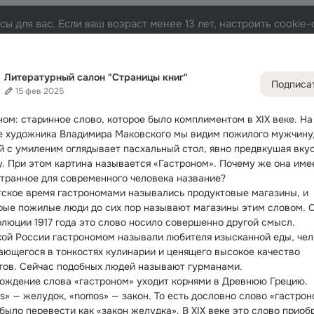
ы для вас. Если ваш возраст менее 13 лет, настроить cooki
ицы книг"
Лента
Участники
Темы
Фото
Видео
512K
101K
189K
Литературный салон "Страницы книг"
Подписа
15 фев 2025
Дополнитель
колонка
Всё
101 5
ном: старинное слово, которое было комплиментом в XIX веке.
 На 
Обсужда
е художника Владимира Маковского мы видим пожилого мужчину,
й с умиленим оглядывает пасхальный стол, явно предвкушая вкус
у. При этом картина называется «Гастроном». Почему же она имее
странное для современного человека название?
тское время гастрономами назывались продуктовые магазины, и 
рые пожилые люди до сих пор называют магазины этим словом. О
олюции 1917 года это слово носило совершенно другой смысл.
кой России гастрономом называли любителя изысканной еды, чело
ающегося в тонкостях кулинарии и ценящего высокое качество 
тов. Сейчас подобных людей называют гурманами.
ождение слова «гастроном» уходит корнями в Древнюю Грецию. 
s» — желудок, «nomos» — закон. То есть дословно слово «гастрон
было перевести как «закон желудка». В XIX веке это слово приобр