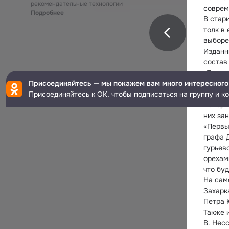
рекомендательные технологии
соврем
Подробнее
В стар
толк в
выборе
Изданн
состав
«Так н
Присоединяйтесь — мы покажем вам много интересного
много 
Присоединяйтесь к ОК, чтобы подписаться на группу и к
Знамен
Истори
них за
«Первы
графа 
гурьев
орехам
что буд
На сам
Захарк
Петра 
Также 
В. Нес