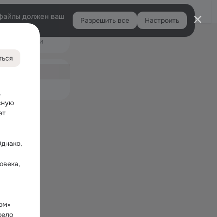
Войти
e-файлы должен ваш
Разрешить все
Настроить
Правая
Подарки
колонка
431
ться
ная
17
емые
 
ную 
т 
днако, 
века, 
ом» 
ело 