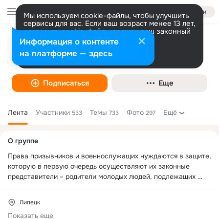
Войти
Мы используем cookie-файлы, чтобы улучшить
сервисы для вас. Если ваш возраст менее 13 лет,
настроить cookie-файлы должен ваш законный
представитель.
Больше информации
Информация о контенте
ЛРО ООО "Комитет солдатских матерей"
Разрешить все
Настроить
на платформе — здесь
Липецк
Подписаться
Еще
Лента
Участники
Темы
Фото
Ещё
533
733
297
Дополнительная
О группе
колонка
Права призывников и военнослужащих нуждаются в защите, 
которую в первую очередь осуществляют их законные 
представители – родители молодых людей, подлежащих 
призыву на военную службу и служащих в армии. 
Допризывники и их родители нуждаются в дополнительной 
Липецк
информации, а также в сопровождении, опеке 
Показать еще
специалистов. Знание своих прав и умение юридически 