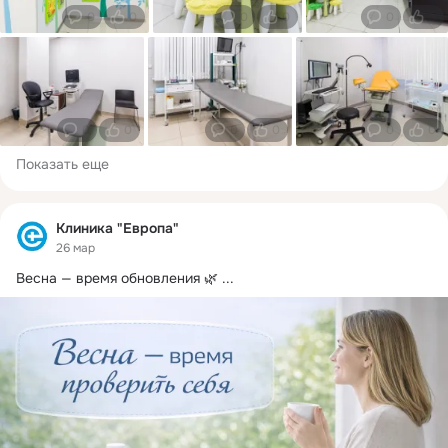
0
0
0
0
0
0
0
0
0
0
0
0
Показать еще
Клиника "Европа"
26 мар
Весна — время обновления 🌿
 ...