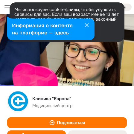
Войти
Мы используем cookie-файлы, чтобы улучшить
сервисы для вас. Если ваш возраст менее 13 лет,
настроить cookie-файлы должен ваш законный
представитель.
Больше информации
Информация о контенте
Разрешить все
Настроить
на платформе — здесь
Клиника "Европа"
Медицинский центр
Подписаться