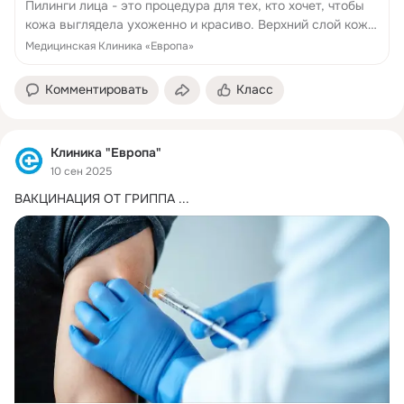
Пилинги лица - это процедура для тех, кто хочет, чтобы
кожа выглядела ухоженно и красиво. Верхний слой кожи
обновляется и становится более гладким,
Медицинская Клиника «Европа»
разглаживаются морщины
Комментировать
Класс
Клиника "Европа"
10 сен 2025
ВАКЦИНАЦИЯ ОТ ГРИППА
 ...