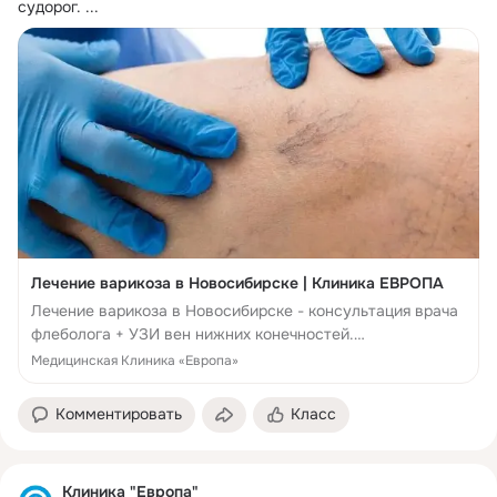
судорог.
 ...
Лечение варикоза в Новосибирске | Клиника ЕВРОПА
Лечение варикоза в Новосибирске - консультация врача
флеболога + УЗИ вен нижних конечностей.
Склерозирование, лазерное лечение варикоза на
Медицинская Клиника «Европа»
современном аппарте Biolitec (Германия).
Комментировать
Класс
Клиника "Европа"