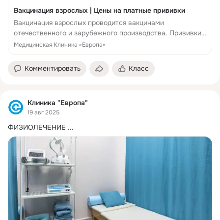
Вакцинация взрослых | Цены на платные прививки
Вакцинация взрослых проводится вакцинами
отечественного и зарубежного производства. Прививки
от гриппа, клещевого энцефалита, гепатита А, В и
Медицинская Клиника «Европа»
другие.
Комментировать
Класс
Клиника "Европа"
19 авг 2025
ФИЗИОЛЕЧЕНИЕ
 ...