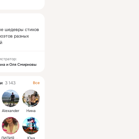
ная
е шедевры стихов  
поэтов разных 
й
истратор:
ана и Оля Смирновы
и
3 143
Все
Alexander
Нина
ЛИЛИЯ НИКОЛАЕВНА
Юка