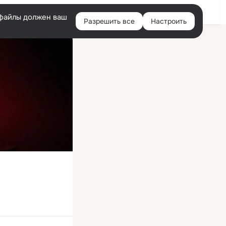
Войти
e-файлы должен ваш
Разрешить все
Настроить
Правая
колонка