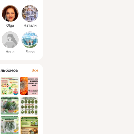
Olga
Натали
Нина
Elena
альбомов
Все