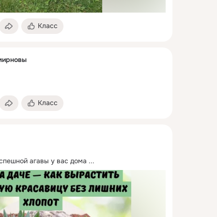
Класс
мирновы
Класс
успешной агавы у вас дома
 ...