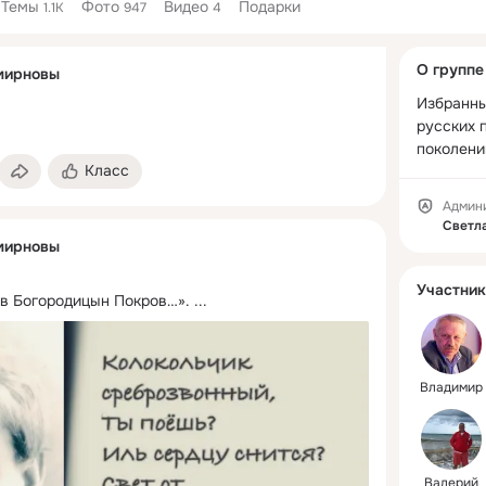
Темы
Фото
Видео
Подарки
1.1K
947
4
Дополнитель
О группе
мирновы
колонка
Избранны
русских 
поколени
Класс
Админ
Светл
мирновы
Участник
 в Богородицын Покров…».
 ...
Владимир
Валерий