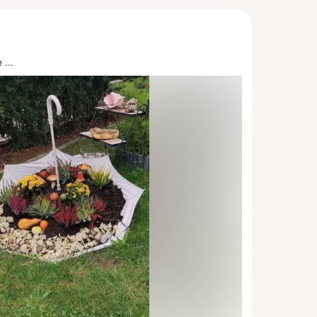
е
 ...