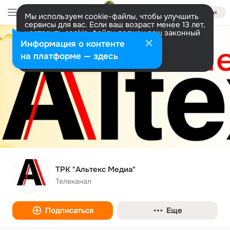
Войти
Мы используем cookie-файлы, чтобы улучшить
сервисы для вас. Если ваш возраст менее 13 лет,
настроить cookie-файлы должен ваш законный
представитель.
Больше информации
Информация о контенте
Разрешить все
Настроить
на платформе — здесь
ТРК "Альтекс Медиа"
Телеканал
Подписаться
Еще