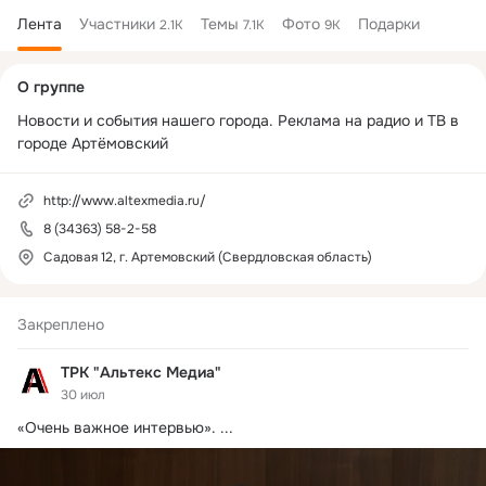
Лента
Участники
Темы
Фото
Подарки
2.1K
7.1K
9K
Дополнительная
О группе
колонка
Новости и события нашего города. Реклама на радио и ТВ в 
городе Артёмовский
http://www.altexmedia.ru/
8 (34363) 58-2-58
Садовая 12, г. Артемовский (Свердловская область)
Закреплено
ТРК "Альтекс Медиа"
30 июл
«Очень важное интервью».
 ...