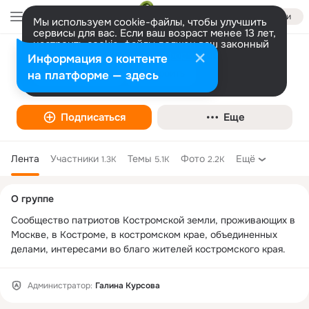
Войти
Мы используем cookie-файлы, чтобы улучшить
сервисы для вас. Если ваш возраст менее 13 лет,
настроить cookie-файлы должен ваш законный
представитель.
Больше информации
Информация о контенте
"Костромское землячество".
Разрешить все
Настроить
на платформе — здесь
Творчество
Подписаться
Еще
Лента
Участники
Темы
Фото
Ещё
1.3K
5.1K
2.2K
Дополнительная
О группе
колонка
Сообщество патриотов Костромской земли, проживающих в 
Москве, в Костроме, в костромском крае, объединенных 
делами, интересами во благо жителей костромского края.
Администратор:
Галина Курсова