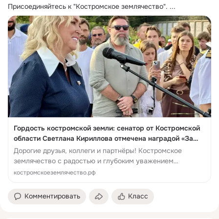
Присоединяйтесь к "Костромское землячество".
 ...
Гордость костромской земли: сенатор от Костромской
области Светлана Кириллова отмечена наградой «За
поддержку военно-морского флота»
Дорогие друзья, коллеги и партнёры! Костромское
землячество с радостью и глубоким уважением
сообщает о знаковом событии,...
костромскоеземлячество.рф
Комментировать
Класс