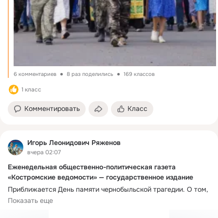
6 комментариев
8 раз поделились
169 классов
1 класс
Комментировать
Класс
Игорь Леонидович Ряженов
вчера 02:07
Еженедельная общественно-политическая газета
«Костромские ведомости» — государственное издание
Приближается День памяти чернобыльской трагедии. О том, 
как происходила ликвидация последствий ядерной 
Показать еще
катастрофы, многие костромичи знают не понаслышке. 