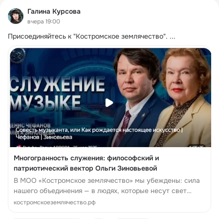
Галина Курсова
вчера 19:00
Присоединяйтесь к "Костромское землячество".
 ...
Многогранность служения: философский и
патриотический вектор Ольги Зиновьевой
В МОО «Костромское землячество» мы убеждены: сила
нашего объединения — в людях, которые несут свет
просвещения и сохраняют нравственные ориентиры.
костромскоеземлячество.рф
Заместитель председателя Пра...